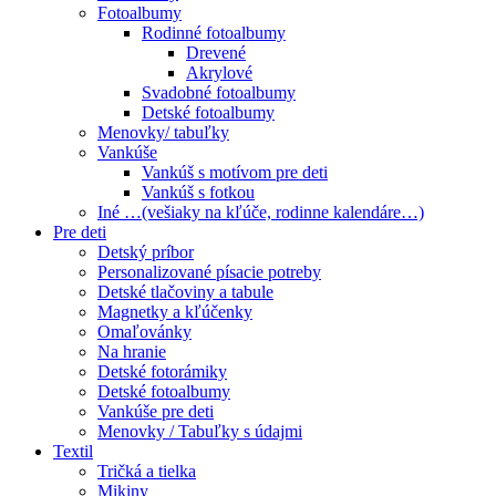
Fotoalbumy
Rodinné fotoalbumy
Drevené
Akrylové
Svadobné fotoalbumy
Detské fotoalbumy
Menovky/ tabuľky
Vankúše
Vankúš s motívom pre deti
Vankúš s fotkou
Iné …(vešiaky na kľúče, rodinne kalendáre…)
Pre deti
Detský príbor
Personalizované písacie potreby
Detské tlačoviny a tabule
Magnetky a kľúčenky
Omaľovánky
Na hranie
Detské fotorámiky
Detské fotoalbumy
Vankúše pre deti
Menovky / Tabuľky s údajmi
Textil
Tričká a tielka
Mikiny