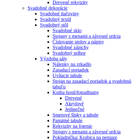
Drevené rekvizity
Svadobné dekorácie
Svadobné tlačoviny
Svadobný textil
Svadobný stôl
Svadobné sklo
Stojany s menami a závesné srdcia
Číslovanie stolov a nápisy
Svadobné zápichy
Svadobný príbor
Výzdoba sály
Nálepky na zrkadlo
Zasadací poriadok
Uvítacie tabule
Stojan na zasadací poriadok a svadobnú
tabuľu
Kniha hostí/fotoalbumy
Drevené
Akrylové
Jedinečné
Smerové šípky a tabule
Pamätné tabule
Rekvizity na fotenie
Stojany s menami a závesné srdcia
Pokladnička/ Krabica na peniaze