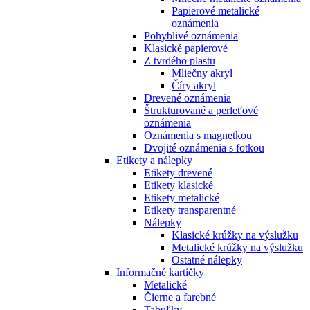
Papierové metalické
oznámenia
Pohyblivé oznámenia
Klasické papierové
Z tvrdého plastu
Mliečny akryl
Číry akryl
Drevené oznámenia
Štrukturované a perleťové
oznámenia
Oznámenia s magnetkou
Dvojité oznámenia s fotkou
Etikety a nálepky
Etikety drevené
Etikety klasické
Etikety metalické
Etikety transparentné
Nálepky
Klasické krúžky na výslužku
Metalické krúžky na výslužku
Ostatné nálepky
Informačné kartičky
Metalické
Čierne a farebné
Tabuľky