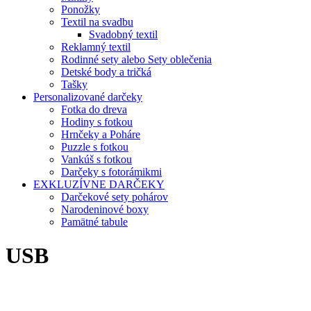
Ponožky
Textil na svadbu
Svadobný textil
Reklamný textil
Rodinné sety alebo Sety oblečenia
Detské body a tričká
Tašky
Personalizované darčeky
Fotka do dreva
Hodiny s fotkou
Hrnčeky a Poháre
Puzzle s fotkou
Vankúš s fotkou
Darčeky s fotorámikmi
EXKLUZÍVNE DARČEKY
Darčekové sety pohárov
Narodeninové boxy
Pamätné tabule
USB