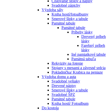
Číslovanie stolov a nápisy
Svadobné zápichy
Výzdoba sály
Kniha hostí/fotoalbumy
Smerové šípky a tabule
Pamätné tabule
Pamätné tabule
Príbehy lásky
Drevený príbeh
lásky
Farebný príbeh
lásky
Iné pamiatkové tabule
Pamätná tabuľa
Rekvizity na fotenie
Stojany s menami a závesné srdcia
Pokladnička/ Krabica na peniaze
Výzdoba domu a auta
Svadobné vešiaky
Drevené nápisy
Smerové šípky a tabule
Svadobné ŠPZ
Pamätné tabule
Kniha hostí/ Fotoalbum
Do kostola