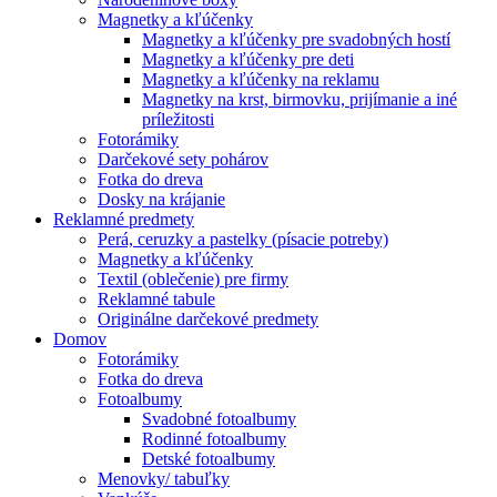
Magnetky a kľúčenky
Magnetky a kľúčenky pre svadobných hostí
Magnetky a kľúčenky pre deti
Magnetky a kľúčenky na reklamu
Magnetky na krst, birmovku, prijímanie a iné
príležitosti
Fotorámiky
Darčekové sety pohárov
Fotka do dreva
Dosky na krájanie
Reklamné predmety
Perá, ceruzky a pastelky (písacie potreby)
Magnetky a kľúčenky
Textil (oblečenie) pre firmy
Reklamné tabule
Originálne darčekové predmety
Domov
Fotorámiky
Fotka do dreva
Fotoalbumy
Svadobné fotoalbumy
Rodinné fotoalbumy
Detské fotoalbumy
Menovky/ tabuľky