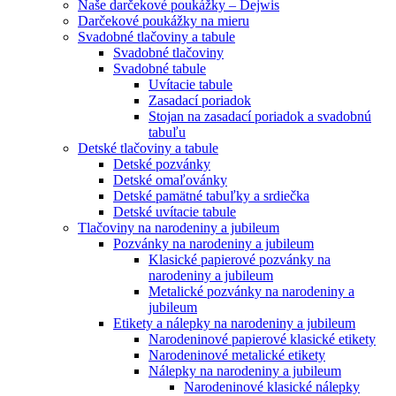
Naše darčekové poukážky – Dejwis
Darčekové poukážky na mieru
Svadobné tlačoviny a tabule
Svadobné tlačoviny
Svadobné tabule
Uvítacie tabule
Zasadací poriadok
Stojan na zasadací poriadok a svadobnú
tabuľu
Detské tlačoviny a tabule
Detské pozvánky
Detské omaľovánky
Detské pamätné tabuľky a srdiečka
Detské uvítacie tabule
Tlačoviny na narodeniny a jubileum
Pozvánky na narodeniny a jubileum
Klasické papierové pozvánky na
narodeniny a jubileum
Metalické pozvánky na narodeniny a
jubileum
Etikety a nálepky na narodeniny a jubileum
Narodeninové papierové klasické etikety
Narodeninové metalické etikety
Nálepky na narodeniny a jubileum
Narodeninové klasické nálepky