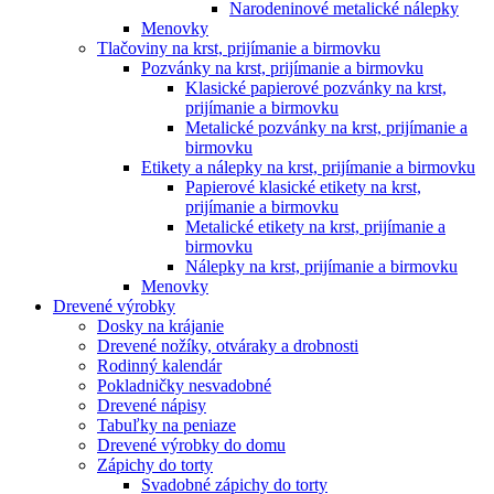
Narodeninové metalické nálepky
Menovky
Tlačoviny na krst, prijímanie a birmovku
Pozvánky na krst, prijímanie a birmovku
Klasické papierové pozvánky na krst,
prijímanie a birmovku
Metalické pozvánky na krst, prijímanie a
birmovku
Etikety a nálepky na krst, prijímanie a birmovku
Papierové klasické etikety na krst,
prijímanie a birmovku
Metalické etikety na krst, prijímanie a
birmovku
Nálepky na krst, prijímanie a birmovku
Menovky
Drevené výrobky
Dosky na krájanie
Drevené nožíky, otváraky a drobnosti
Rodinný kalendár
Pokladničky nesvadobné
Drevené nápisy
Tabuľky na peniaze
Drevené výrobky do domu
Zápichy do torty
Svadobné zápichy do torty