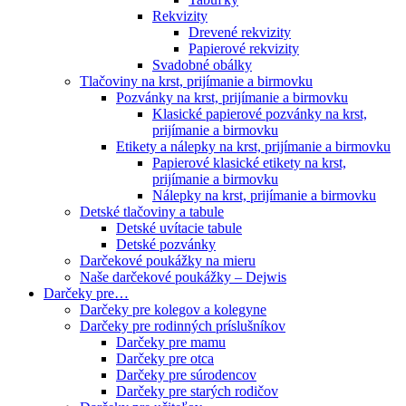
Rekvizity
Drevené rekvizity
Papierové rekvizity
Svadobné obálky
Tlačoviny na krst, prijímanie a birmovku
Pozvánky na krst, prijímanie a birmovku
Klasické papierové pozvánky na krst,
prijímanie a birmovku
Etikety a nálepky na krst, prijímanie a birmovku
Papierové klasické etikety na krst,
prijímanie a birmovku
Nálepky na krst, prijímanie a birmovku
Detské tlačoviny a tabule
Detské uvítacie tabule
Detské pozvánky
Darčekové poukážky na mieru
Naše darčekové poukážky – Dejwis
Darčeky pre…
Darčeky pre kolegov a kolegyne
Darčeky pre rodinných príslušníkov
Darčeky pre mamu
Darčeky pre otca
Darčeky pre súrodencov
Darčeky pre starých rodičov