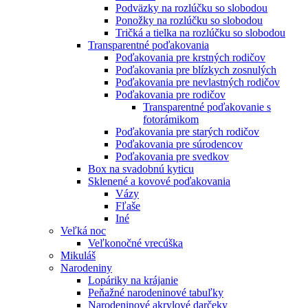
Podväzky na rozlúčku so slobodou
Ponožky na rozlúčku so slobodou
Tričká a tielka na rozlúčku so slobodou
Transparentné poďakovania
Poďakovania pre krstných rodičov
Poďakovania pre blízkych zosnulých
Poďakovania pre nevlastných rodičov
Poďakovania pre rodičov
Transparentné poďakovanie s
fotorámikom
Poďakovania pre starých rodičov
Poďakovania pre súrodencov
Poďakovania pre svedkov
Box na svadobnú kyticu
Sklenené a kovové poďakovania
Vázy
Fľaše
Iné
Veľká noc
Veľkonočné vrecúška
Mikuláš
Narodeniny
Lopáriky na krájanie
Peňažné narodeninové tabuľky
Narodeninové akrylové darčeky