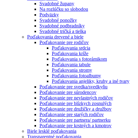
Svadobné župany
Na rozlúčku so slobodou
Podväzky
Svadobné ponožky
Svadobné podbradníky
Svadobné tričká a tielka
Poďakovania drevené a biele
Poďakovanie pre rodičov
Poďakovania srdcia
Poďakovania kríže
Poďakovania s fotorámikom
Poďakovania tabule
Poďakovania stromy
Poďakovania fotoalbumy
Poďakovania anjeliky, kruhy a iné tvary
Poďakovanie pre svedka/svedkyňu
Poďakovanie pre súrodencov
Poďakovanie pre nevlastných rodičov
Poďakovanie pre blízkych zosnulých
Poďakovanie pre družičky a družbov
Poďakovanie pre starých rodičov
Poďakovanie pre partnera/ partnerku
Poďakovanie pre krstných a kmotrov
Biele lesklé poďakovania
Transparentné poďakovania