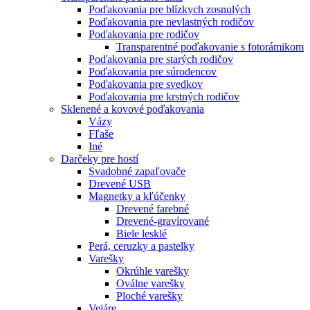
Poďakovania pre blízkych zosnulých
Poďakovania pre nevlastných rodičov
Poďakovania pre rodičov
Transparentné poďakovanie s fotorámikom
Poďakovania pre starých rodičov
Poďakovania pre súrodencov
Poďakovania pre svedkov
Poďakovania pre krstných rodičov
Sklenené a kovové poďakovania
Vázy
Fľaše
Iné
Darčeky pre hostí
Svadobné zapaľovače
Drevené USB
Magnetky a kľúčenky
Drevené farebné
Drevené-gravírované
Biele lesklé
Perá, ceruzky a pastelky
Varešky
Okrúhle varešky
Oválne varešky
Ploché varešky
Vejáre