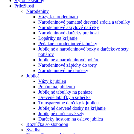
Výročie svadby
Príležitosti
Narodeniny
Vázy k narodeninám
Narodeninové pamätné drevené srdcia a tabuľky
Narodeninové akrylové darčeky
Narodeninové darčeky pre hostí
Lopáriky na krájanie
Peňažné narodeninové tabuľky
Jubilejné a narodeninové boxy a darčekové sety
pohárov
Jubilejné a narodeninové poháre
Narodeninové zápichy do torty
Narodeninové iné darčeky
Jubileá
Vázy k jubileu
Poháre na jubileum
Jubilejné tabuľky na peniaze
Drevené tabuľky a srdiečka
Transparentné darčeky k jubileu
Jubilejné drevené dosky na krájanie
Jubilejné darčekové sety
Darčeky hosťom na oslave jubilea
Rozlúčka so slobodou
Svadba