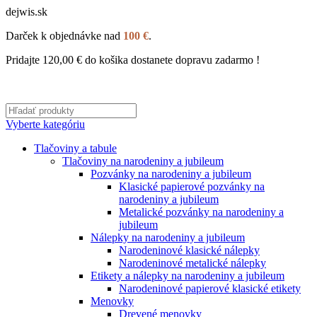
dejwis.sk
Darček k objednávke nad
100 €
.
Pridajte
120,00
€
do košika dostanete dopravu zadarmo !
Vyberte kategóriu
Tlačoviny a tabule
Tlačoviny na narodeniny a jubileum
Pozvánky na narodeniny a jubileum
Klasické papierové pozvánky na
narodeniny a jubileum
Metalické pozvánky na narodeniny a
jubileum
Nálepky na narodeniny a jubileum
Narodeninové klasické nálepky
Narodeninové metalické nálepky
Etikety a nálepky na narodeniny a jubileum
Narodeninové papierové klasické etikety
Menovky
Drevené menovky