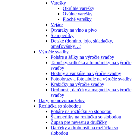
Varešky
Okrúhle varešky
Oválne varešky
Ploché varešky
Vejáre
Otváraky na víno a pivo
Štamperlíky
Detské (domino, jojo, skladačky,
omaľovánky…)
Výročie svadby
Poháre a šálky na výročie svadby
Tabuľky, srdiečka a fotorámiky na výročie
svadby
Hodiny a vankúše na výročie svadby
Fotoobrazy a fototabule na výročie svadby
Krabičky na výročie svadby
Drobnosti, darčeky a magnetky na výročie
svadby
Dary pre novomanželov
Rozlúčka so slobodou
Poháre na rozlúčku so slobodou
Štamperlíky na rozlúčku so slobodou
Župan pre nevestu a družičky
Darčeky a drobnosti na rozlúčku so
slobodou