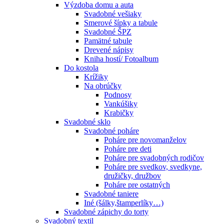
Výzdoba domu a auta
Svadobné vešiaky
Smerové šípky a tabule
Svadobné ŠPZ
Pamätné tabule
Drevené nápisy
Kniha hostí/ Fotoalbum
Do kostola
Krížiky
Na obrúčky
Podnosy
Vankúšiky
Krabičky
Svadobné sklo
Svadobné poháre
Poháre pre novomanželov
Poháre pre deti
Poháre pre svadobných rodičov
Poháre pre svedkov, svedkyne,
družičky, družbov
Poháre pre ostatných
Svadobné taniere
Iné (šálky,štamperlíky…)
Svadobné zápichy do torty
Svadobný textil