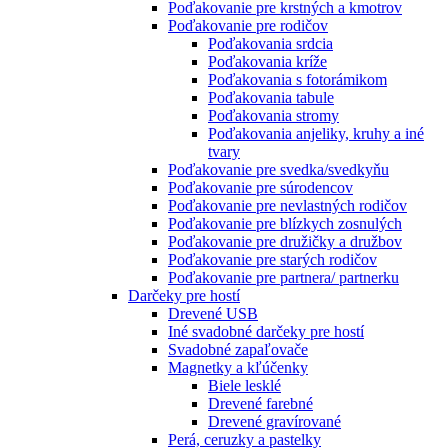
Poďakovanie pre krstných a kmotrov
Poďakovanie pre rodičov
Poďakovania srdcia
Poďakovania kríže
Poďakovania s fotorámikom
Poďakovania tabule
Poďakovania stromy
Poďakovania anjeliky, kruhy a iné
tvary
Poďakovanie pre svedka/svedkyňu
Poďakovanie pre súrodencov
Poďakovanie pre nevlastných rodičov
Poďakovanie pre blízkych zosnulých
Poďakovanie pre družičky a družbov
Poďakovanie pre starých rodičov
Poďakovanie pre partnera/ partnerku
Darčeky pre hostí
Drevené USB
Iné svadobné darčeky pre hostí
Svadobné zapaľovače
Magnetky a kľúčenky
Biele lesklé
Drevené farebné
Drevené gravírované
Perá, ceruzky a pastelky