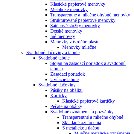
Klasické papierové menovky
Metalické menovky
Transparentné a mliečne ohybné menovky
Štrukturované papierové menovky
Saténové stužky menovky
Detské menovky
Iné menovky
Menovky z tvrdého plastu
Menovky mliečne
Svadobné tlačoviny a tabule
Svadobné tabule
Stojan na zasadací poriadok a svadobnú
tabuľu
Zasadací poriadok
Uvítacie tabule
Svadobné tlačoviny
Pásiky na obálku
Kartičky
Klasické papierové kartičky
Pečate na obálky
Svadobné oznámenia a pozvánky
Transparentné a mliečne ohybné
Skladané oznámenia
S metalickou tlačou
Mliečne metalické oznámenia