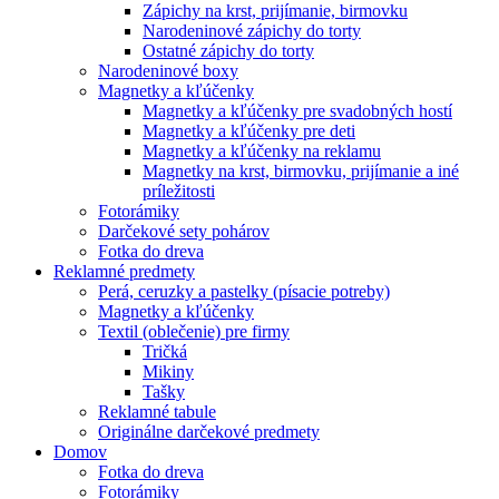
Zápichy na krst, prijímanie, birmovku
Narodeninové zápichy do torty
Ostatné zápichy do torty
Narodeninové boxy
Magnetky a kľúčenky
Magnetky a kľúčenky pre svadobných hostí
Magnetky a kľúčenky pre deti
Magnetky a kľúčenky na reklamu
Magnetky na krst, birmovku, prijímanie a iné
príležitosti
Fotorámiky
Darčekové sety pohárov
Fotka do dreva
Reklamné predmety
Perá, ceruzky a pastelky (písacie potreby)
Magnetky a kľúčenky
Textil (oblečenie) pre firmy
Tričká
Mikiny
Tašky
Reklamné tabule
Originálne darčekové predmety
Domov
Fotka do dreva
Fotorámiky