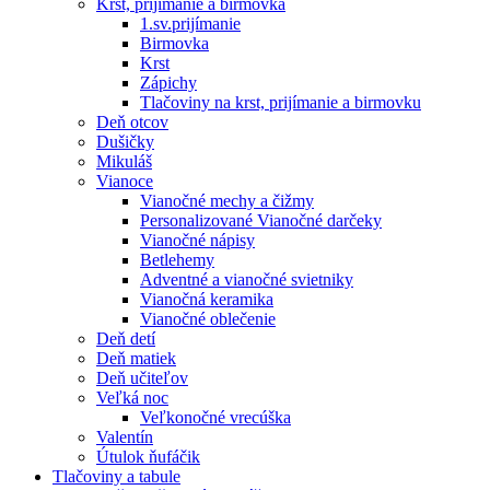
Krst, prijímanie a birmovka
1.sv.prijímanie
Birmovka
Krst
Zápichy
Tlačoviny na krst, prijímanie a birmovku
Deň otcov
Dušičky
Mikuláš
Vianoce
Vianočné mechy a čižmy
Personalizované Vianočné darčeky
Vianočné nápisy
Betlehemy
Adventné a vianočné svietniky
Vianočná keramika
Vianočné oblečenie
Deň detí
Deň matiek
Deň učiteľov
Veľká noc
Veľkonočné vrecúška
Valentín
Útulok ňufáčik
Tlačoviny a tabule