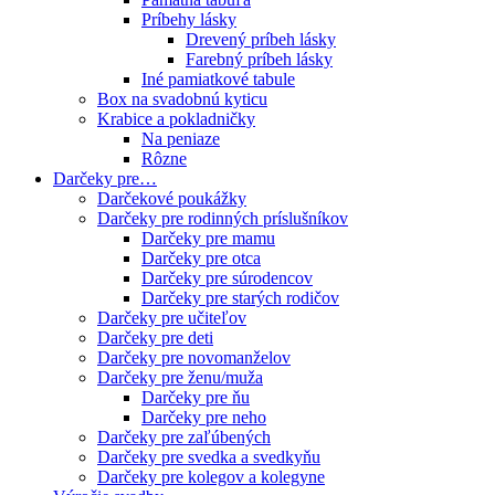
Príbehy lásky
Drevený príbeh lásky
Farebný príbeh lásky
Iné pamiatkové tabule
Box na svadobnú kyticu
Krabice a pokladničky
Na peniaze
Rôzne
Darčeky pre…
Darčekové poukážky
Darčeky pre rodinných príslušníkov
Darčeky pre mamu
Darčeky pre otca
Darčeky pre súrodencov
Darčeky pre starých rodičov
Darčeky pre učiteľov
Darčeky pre deti
Darčeky pre novomanželov
Darčeky pre ženu/muža
Darčeky pre ňu
Darčeky pre neho
Darčeky pre zaľúbených
Darčeky pre svedka a svedkyňu
Darčeky pre kolegov a kolegyne