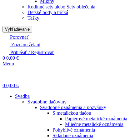
Mikiny
Rodinné sety alebo Sety oblečenia
Detské body a tričká
Tašky
Vyhľadávanie
Porovnať
Zoznam želaní
Prihlásiť / Registrovať
0
0,00
€
Menu
0
0,00
€
Svadba
Svadobné tlačoviny
Svadobné oznámenia a pozvánky
S metalickou tlačou
Papierové metalické oznámenia
Mliečne metalické oznámenia
Pohyblivé oznámenia
Skladané oznámenia