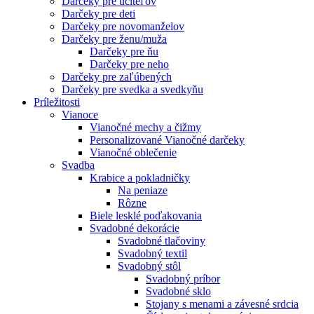
Darčeky pre učiteľov
Darčeky pre deti
Darčeky pre novomanželov
Darčeky pre ženu/muža
Darčeky pre ňu
Darčeky pre neho
Darčeky pre zaľúbených
Darčeky pre svedka a svedkyňu
Príležitosti
Vianoce
Vianočné mechy a čižmy
Personalizované Vianočné darčeky
Vianočné oblečenie
Svadba
Krabice a pokladničky
Na peniaze
Rôzne
Biele lesklé poďakovania
Svadobné dekorácie
Svadobné tlačoviny
Svadobný textil
Svadobný stôl
Svadobný príbor
Svadobné sklo
Stojany s menami a závesné srdcia