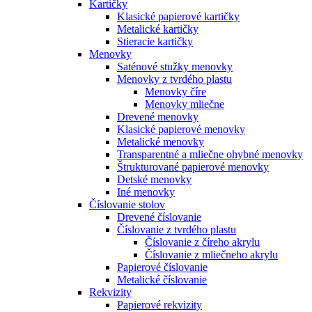
Kartičky
Klasické papierové kartičky
Metalické kartičky
Stieracie kartičky
Menovky
Saténové stužky menovky
Menovky z tvrdého plastu
Menovky číre
Menovky mliečne
Drevené menovky
Klasické papierové menovky
Metalické menovky
Transparentné a mliečne ohybné menovky
Štrukturované papierové menovky
Detské menovky
Iné menovky
Číslovanie stolov
Drevené číslovanie
Číslovanie z tvrdého plastu
Číslovanie z číreho akrylu
Číslovanie z mliečneho akrylu
Papierové číslovanie
Metalické číslovanie
Rekvizity
Papierové rekvizity