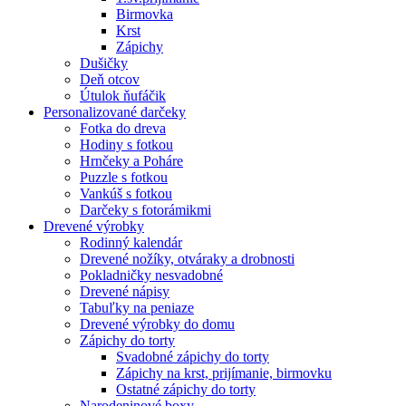
Birmovka
Krst
Zápichy
Dušičky
Deň otcov
Útulok ňufáčik
Personalizované darčeky
Fotka do dreva
Hodiny s fotkou
Hrnčeky a Poháre
Puzzle s fotkou
Vankúš s fotkou
Darčeky s fotorámikmi
Drevené výrobky
Rodinný kalendár
Drevené nožíky, otváraky a drobnosti
Pokladničky nesvadobné
Drevené nápisy
Tabuľky na peniaze
Drevené výrobky do domu
Zápichy do torty
Svadobné zápichy do torty
Zápichy na krst, prijímanie, birmovku
Ostatné zápichy do torty
Narodeninové boxy