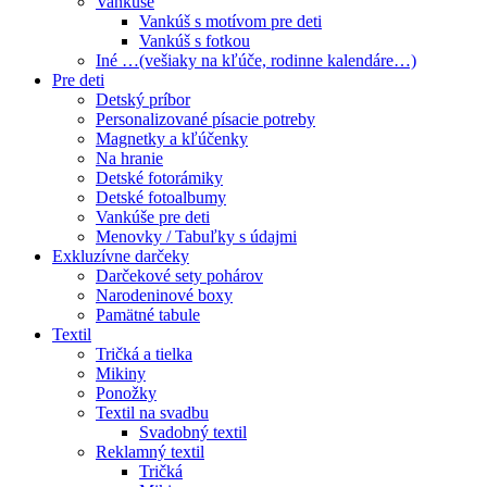
Vankúše
Vankúš s motívom pre deti
Vankúš s fotkou
Iné …(vešiaky na kľúče, rodinne kalendáre…)
Pre deti
Detský príbor
Personalizované písacie potreby
Magnetky a kľúčenky
Na hranie
Detské fotorámiky
Detské fotoalbumy
Vankúše pre deti
Menovky / Tabuľky s údajmi
Exkluzívne darčeky
Darčekové sety pohárov
Narodeninové boxy
Pamätné tabule
Textil
Tričká a tielka
Mikiny
Ponožky
Textil na svadbu
Svadobný textil
Reklamný textil
Tričká