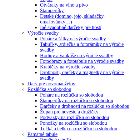
Otváraky na víno a pivo
Štamperlíky
Detské (domino, jojo, skladačky,
omaľovánky…)
Iné svadobné darčeky pre hostí
Výročie svadby
Poháre a šálky na výročie svadby
Tabuľky, srdiečka a fotorámiky na výročie
svadby
Hodiny a vankúše na výročie svadby
Fotoobrazy a fototabule na výročie svadby
Krabičky na výročie svadby
Drobnosti, darčeky a magnetky na výročie
svadby
Dary pre novomanželov
Rozlúčka so slobodou
Poháre na rozlúčku so slobodou
Štamperlíky na rozlúčku so slobodou
Darčeky a drobnosti na rozlúčku so slobodou
Župan pre nevestu a družičky
Podväzky na rozlúčku so slobodou
Ponožky na rozlúčku so slobodou
Tričká a tielka na rozlúčku so slobodou
Pamätné tabule
Pamätná tabuľa