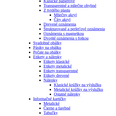
Klasické papierové
Transparentné a mliečne ohybné
Z tvrdého plastu
Mliečny akryl
Číry akryl
Drevené oznámenia
Štrukturované a perleťové oznámenia
Oznámenia s magnetkou
Dvojité oznámenia s fotkou
Svadobné obálky
Pásiky na obálku
Pečate na obálky
Etikety a nálepky
Etikety klasické
Etikety metalické
Etikety transparentné
Etikety drevené
Nálepky
Klasické krúžky na výslužku
Metalické krúžky na výslužku
Ostatné nálepky
Informačné kartičky
Metalické
Čierne a farebné
Tabuľky