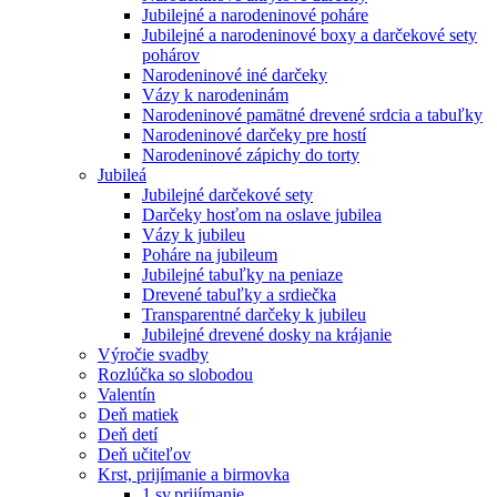
Jubilejné a narodeninové poháre
Jubilejné a narodeninové boxy a darčekové sety
pohárov
Narodeninové iné darčeky
Vázy k narodeninám
Narodeninové pamätné drevené srdcia a tabuľky
Narodeninové darčeky pre hostí
Narodeninové zápichy do torty
Jubileá
Jubilejné darčekové sety
Darčeky hosťom na oslave jubilea
Vázy k jubileu
Poháre na jubileum
Jubilejné tabuľky na peniaze
Drevené tabuľky a srdiečka
Transparentné darčeky k jubileu
Jubilejné drevené dosky na krájanie
Výročie svadby
Rozlúčka so slobodou
Valentín
Deň matiek
Deň detí
Deň učiteľov
Krst, prijímanie a birmovka
1.sv.prijímanie