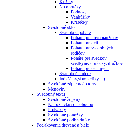
Krížiky
Na obrúčky
Podnosy
Vankúšiky
Krabičky
Svadobné sklo
Svadobné poháre
Poháre pre novomanželov
Poháre pre deti
Poháre pre svadobných
rodičov
Poháre pre svedkov,
svedkyne, družičky, družbov
Poháre pre ostatných
Svadobné taniere
Iné (šálky,štamperlíky…)
Svadobné zápichy do torty
Menovky
Svadobný textil
Svadobné župany
Na rozlúčku so slobodou
Podväzky
Svadobné ponožky
Svadobné podbradníky
Poďakovania drevené a biele