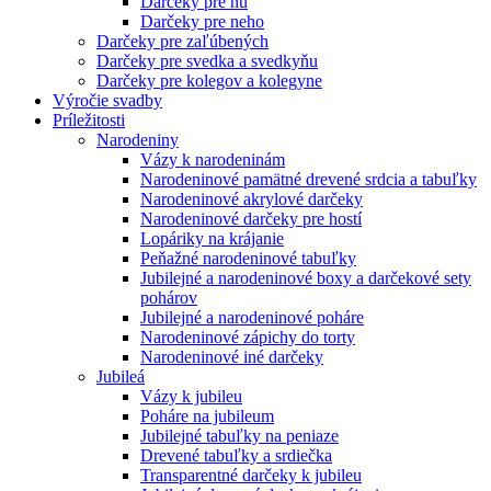
Darčeky pre ňu
Darčeky pre neho
Darčeky pre zaľúbených
Darčeky pre svedka a svedkyňu
Darčeky pre kolegov a kolegyne
Výročie svadby
Príležitosti
Narodeniny
Vázy k narodeninám
Narodeninové pamätné drevené srdcia a tabuľky
Narodeninové akrylové darčeky
Narodeninové darčeky pre hostí
Lopáriky na krájanie
Peňažné narodeninové tabuľky
Jubilejné a narodeninové boxy a darčekové sety
pohárov
Jubilejné a narodeninové poháre
Narodeninové zápichy do torty
Narodeninové iné darčeky
Jubileá
Vázy k jubileu
Poháre na jubileum
Jubilejné tabuľky na peniaze
Drevené tabuľky a srdiečka
Transparentné darčeky k jubileu