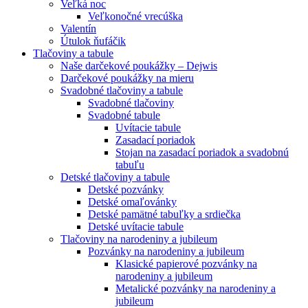
Veľká noc
Veľkonočné vrecúška
Valentín
Útulok ňufáčik
Tlačoviny a tabule
Naše darčekové poukážky – Dejwis
Darčekové poukážky na mieru
Svadobné tlačoviny a tabule
Svadobné tlačoviny
Svadobné tabule
Uvítacie tabule
Zasadací poriadok
Stojan na zasadací poriadok a svadobnú
tabuľu
Detské tlačoviny a tabule
Detské pozvánky
Detské omaľovánky
Detské pamätné tabuľky a srdiečka
Detské uvítacie tabule
Tlačoviny na narodeniny a jubileum
Pozvánky na narodeniny a jubileum
Klasické papierové pozvánky na
narodeniny a jubileum
Metalické pozvánky na narodeniny a
jubileum