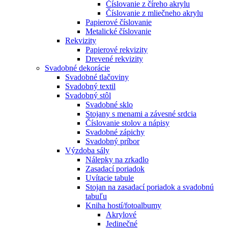
Číslovanie z číreho akrylu
Číslovanie z mliečneho akrylu
Papierové číslovanie
Metalické číslovanie
Rekvizity
Papierové rekvizity
Drevené rekvizity
Svadobné dekorácie
Svadobné tlačoviny
Svadobný textil
Svadobný stôl
Svadobné sklo
Stojany s menami a závesné srdcia
Číslovanie stolov a nápisy
Svadobné zápichy
Svadobný príbor
Výzdoba sály
Nálepky na zrkadlo
Zasadací poriadok
Uvítacie tabule
Stojan na zasadací poriadok a svadobnú
tabuľu
Kniha hostí/fotoalbumy
Akrylové
Jedinečné