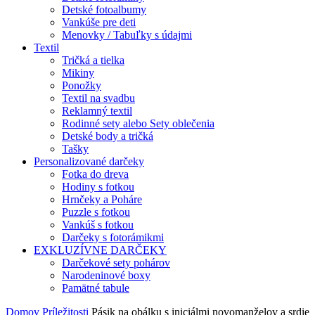
Detské fotoalbumy
Vankúše pre deti
Menovky / Tabuľky s údajmi
Textil
Tričká a tielka
Mikiny
Ponožky
Textil na svadbu
Reklamný textil
Rodinné sety alebo Sety oblečenia
Detské body a tričká
Tašky
Personalizované darčeky
Fotka do dreva
Hodiny s fotkou
Hrnčeky a Poháre
Puzzle s fotkou
Vankúš s fotkou
Darčeky s fotorámikmi
EXKLUZÍVNE DARČEKY
Darčekové sety pohárov
Narodeninové boxy
Pamätné tabule
Domov
Príležitosti
Pásik na obálku s iniciálmi novomanželov a srdie