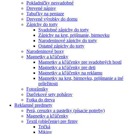
Pokladničky nesvadobné
Drevené nápisy
Tabuľky na peniaze
Drevené výrobky do domu
Zápichy do torty
Svadobné zápichy do torty
Zápichy na krst, prijímanie, birmovku
Narodeninové zápichy do torty
Ostatné zápichy do torty
Narodeninové boxy
Magnetky a kľúčenky
Magnetky a kľúčenky pre svadobných hostí
Magnetky a kľúčenky pre deti
Magnetky a kľúčenky na reklamu
Magnetky na krst, birmovku, prijímanie a iné
príležitosti
Fotorámiky
Darčekové sety pohárov
Fotka do dreva
Reklamné predmety
Perá, ceruzky a pastelky (písacie potreby)
Magnetky a kľúčenky
Textil (oblečenie) pre firmy
Tričká
Mikiny