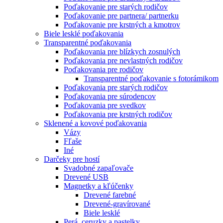
Poďakovanie pre starých rodičov
Poďakovanie pre partnera/ partnerku
Poďakovanie pre krstných a kmotrov
Biele lesklé poďakovania
Transparentné poďakovania
Poďakovania pre blízkych zosnulých
Poďakovania pre nevlastných rodičov
Poďakovania pre rodičov
Transparentné poďakovanie s fotorámikom
Poďakovania pre starých rodičov
Poďakovania pre súrodencov
Poďakovania pre svedkov
Poďakovania pre krstných rodičov
Sklenené a kovové poďakovania
Vázy
Fľaše
Iné
Darčeky pre hostí
Svadobné zapaľovače
Drevené USB
Magnetky a kľúčenky
Drevené farebné
Drevené-gravírované
Biele lesklé
Perá, ceruzky a pastelky