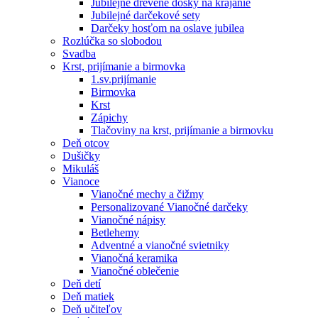
Jubilejné drevené dosky na krájanie
Jubilejné darčekové sety
Darčeky hosťom na oslave jubilea
Rozlúčka so slobodou
Svadba
Krst, prijímanie a birmovka
1.sv.prijímanie
Birmovka
Krst
Zápichy
Tlačoviny na krst, prijímanie a birmovku
Deň otcov
Dušičky
Mikuláš
Vianoce
Vianočné mechy a čižmy
Personalizované Vianočné darčeky
Vianočné nápisy
Betlehemy
Adventné a vianočné svietniky
Vianočná keramika
Vianočné oblečenie
Deň detí
Deň matiek
Deň učiteľov