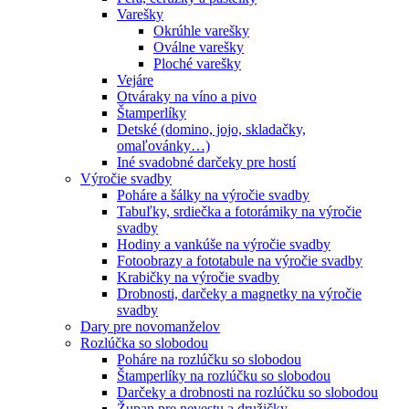
Varešky
Okrúhle varešky
Oválne varešky
Ploché varešky
Vejáre
Otváraky na víno a pivo
Štamperlíky
Detské (domino, jojo, skladačky,
omaľovánky…)
Iné svadobné darčeky pre hostí
Výročie svadby
Poháre a šálky na výročie svadby
Tabuľky, srdiečka a fotorámiky na výročie
svadby
Hodiny a vankúše na výročie svadby
Fotoobrazy a fototabule na výročie svadby
Krabičky na výročie svadby
Drobnosti, darčeky a magnetky na výročie
svadby
Dary pre novomanželov
Rozlúčka so slobodou
Poháre na rozlúčku so slobodou
Štamperlíky na rozlúčku so slobodou
Darčeky a drobnosti na rozlúčku so slobodou
Župan pre nevestu a družičky