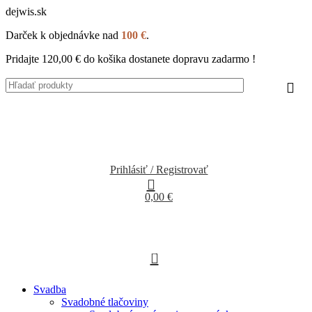
dejwis.sk
Darček k objednávke nad
100 €
.
Pridajte
120,00
€
do košika dostanete dopravu zadarmo !
Prihlásiť / Registrovať
0,00
€
0
Svadba
Svadobné tlačoviny