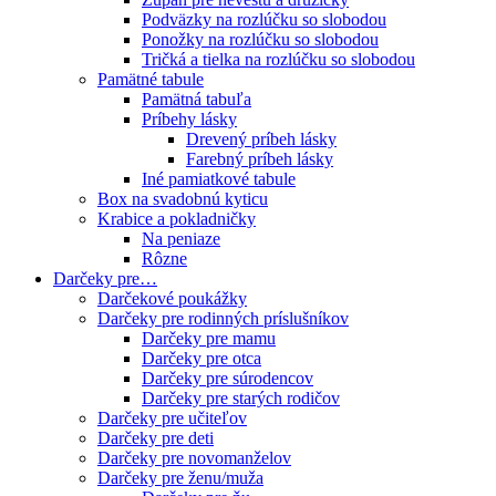
Podväzky na rozlúčku so slobodou
Ponožky na rozlúčku so slobodou
Tričká a tielka na rozlúčku so slobodou
Pamätné tabule
Pamätná tabuľa
Príbehy lásky
Drevený príbeh lásky
Farebný príbeh lásky
Iné pamiatkové tabule
Box na svadobnú kyticu
Krabice a pokladničky
Na peniaze
Rôzne
Darčeky pre…
Darčekové poukážky
Darčeky pre rodinných príslušníkov
Darčeky pre mamu
Darčeky pre otca
Darčeky pre súrodencov
Darčeky pre starých rodičov
Darčeky pre učiteľov
Darčeky pre deti
Darčeky pre novomanželov
Darčeky pre ženu/muža