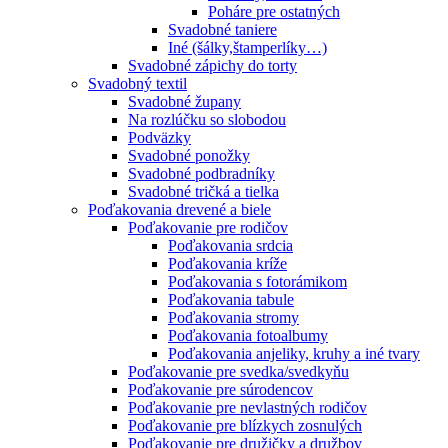
Poháre pre ostatných
Svadobné taniere
Iné (šálky,štamperlíky…)
Svadobné zápichy do torty
Svadobný textil
Svadobné župany
Na rozlúčku so slobodou
Podväzky
Svadobné ponožky
Svadobné podbradníky
Svadobné tričká a tielka
Poďakovania drevené a biele
Poďakovanie pre rodičov
Poďakovania srdcia
Poďakovania kríže
Poďakovania s fotorámikom
Poďakovania tabule
Poďakovania stromy
Poďakovania fotoalbumy
Poďakovania anjeliky, kruhy a iné tvary
Poďakovanie pre svedka/svedkyňu
Poďakovanie pre súrodencov
Poďakovanie pre nevlastných rodičov
Poďakovanie pre blízkych zosnulých
Poďakovanie pre družičky a družbov