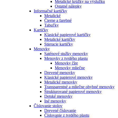
Metalické krúžky na výslužku
Ostatné nálepky
Informačné kartičky
Metalické
Čierne a farebné
Tabuľky
Kartičky
Klasické papierové kartičky
Metalické kartičky
Stieracie kartičky
Menovky
Saténové stužky menovky
Menovky z tvrdého plastu
Menovky číre
Menovky mliečne
Drevené menovky
Klasické papierové menovky
Metalické menovky
Transparentné a mliečne ohybné menovky
Štrukturované papierové menovky
Detské menovky
Iné menovky
Číslovanie stolov
Drevené číslovanie
Číslovanie z tvrdého plastu