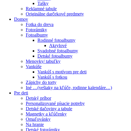
Tašky
Reklamné tabule
Originálne darčekové predmety
Domov
Fotka do dreva
Fotorámiky
Fotoalbumy
Rodinné fotoalbumy
Akrylové
Svadobné fotoalbumy
Detské fotoalbumy
Menovky/ tabuľky
Vankúše
Vankúš s motívom pre deti
Vankúš s fotkou
Zápichy do torty
Iné …(vešiaky na kľúče, rodinne kalendáre…)
Pre deti
Detský príbor
Personalizované písacie potreby
Detské tlačoviny a tabule
Magnetky a kľúčenky
Omaľovánky
Na hranie
Detské fotorámiky