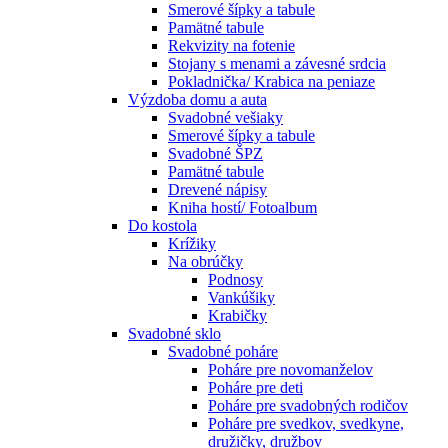
Smerové šípky a tabule
Pamätné tabule
Rekvizity na fotenie
Stojany s menami a závesné srdcia
Pokladnička/ Krabica na peniaze
Výzdoba domu a auta
Svadobné vešiaky
Smerové šípky a tabule
Svadobné ŠPZ
Pamätné tabule
Drevené nápisy
Kniha hostí/ Fotoalbum
Do kostola
Krížiky
Na obrúčky
Podnosy
Vankúšiky
Krabičky
Svadobné sklo
Svadobné poháre
Poháre pre novomanželov
Poháre pre deti
Poháre pre svadobných rodičov
Poháre pre svedkov, svedkyne,
družičky, družbov