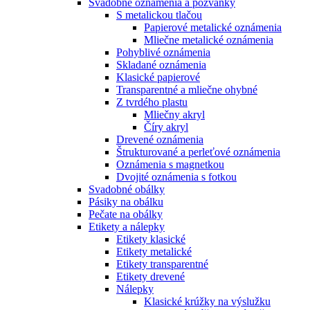
Svadobné oznámenia a pozvánky
S metalickou tlačou
Papierové metalické oznámenia
Mliečne metalické oznámenia
Pohyblivé oznámenia
Skladané oznámenia
Klasické papierové
Transparentné a mliečne ohybné
Z tvrdého plastu
Mliečny akryl
Číry akryl
Drevené oznámenia
Štrukturované a perleťové oznámenia
Oznámenia s magnetkou
Dvojité oznámenia s fotkou
Svadobné obálky
Pásiky na obálku
Pečate na obálky
Etikety a nálepky
Etikety klasické
Etikety metalické
Etikety transparentné
Etikety drevené
Nálepky
Klasické krúžky na výslužku