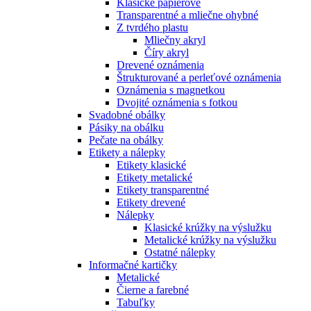
Klasické papierové
Transparentné a mliečne ohybné
Z tvrdého plastu
Mliečny akryl
Číry akryl
Drevené oznámenia
Štrukturované a perleťové oznámenia
Oznámenia s magnetkou
Dvojité oznámenia s fotkou
Svadobné obálky
Pásiky na obálku
Pečate na obálky
Etikety a nálepky
Etikety klasické
Etikety metalické
Etikety transparentné
Etikety drevené
Nálepky
Klasické krúžky na výslužku
Metalické krúžky na výslužku
Ostatné nálepky
Informačné kartičky
Metalické
Čierne a farebné
Tabuľky