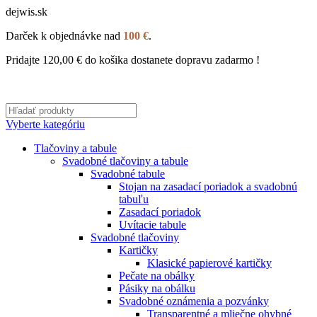
dejwis.sk
Darček k objednávke nad
100 €
.
Pridajte
120,00
€
do košika dostanete dopravu zadarmo !
Vyberte kategóriu
Tlačoviny a tabule
Svadobné tlačoviny a tabule
Svadobné tabule
Stojan na zasadací poriadok a svadobnú
tabuľu
Zasadací poriadok
Uvítacie tabule
Svadobné tlačoviny
Kartičky
Klasické papierové kartičky
Pečate na obálky
Pásiky na obálku
Svadobné oznámenia a pozvánky
Transparentné a mliečne ohybné