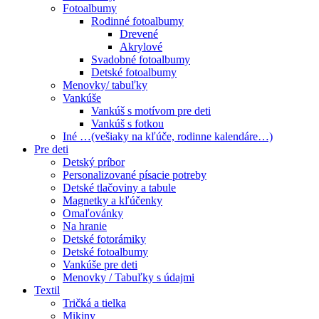
Fotoalbumy
Rodinné fotoalbumy
Drevené
Akrylové
Svadobné fotoalbumy
Detské fotoalbumy
Menovky/ tabuľky
Vankúše
Vankúš s motívom pre deti
Vankúš s fotkou
Iné …(vešiaky na kľúče, rodinne kalendáre…)
Pre deti
Detský príbor
Personalizované písacie potreby
Detské tlačoviny a tabule
Magnetky a kľúčenky
Omaľovánky
Na hranie
Detské fotorámiky
Detské fotoalbumy
Vankúše pre deti
Menovky / Tabuľky s údajmi
Textil
Tričká a tielka
Mikiny