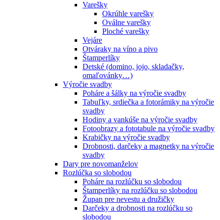
Varešky
Okrúhle varešky
Oválne varešky
Ploché varešky
Vejáre
Otváraky na víno a pivo
Štamperlíky
Detské (domino, jojo, skladačky,
omaľovánky…)
Výročie svadby
Poháre a šálky na výročie svadby
Tabuľky, srdiečka a fotorámiky na výročie
svadby
Hodiny a vankúše na výročie svadby
Fotoobrazy a fototabule na výročie svadby
Krabičky na výročie svadby
Drobnosti, darčeky a magnetky na výročie
svadby
Dary pre novomanželov
Rozlúčka so slobodou
Poháre na rozlúčku so slobodou
Štamperlíky na rozlúčku so slobodou
Župan pre nevestu a družičky
Darčeky a drobnosti na rozlúčku so
slobodou