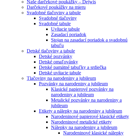
Naše darčekové poukážky – Dejwis
Darčekové poukážky na mieru
Svadobné tlačoviny a tabule
Svadobné tlačoviny
Svadobné tabule
Uvítacie tabule
Zasadací poriadok
Stojan na zasadací poriadok a svadobnú
tabuľu
Detské tlačoviny a tabule
Detské pozvánky
Detské omaľovánky
Detské pamätné tabuľky a srdiečka
Detské uvítacie tabule
Tlačoviny na narodeniny a jubileum
Pozvánky na narodeniny a jubileum
Klasické papierové pozvánky na
narodeniny a jubileum
Metalické pozvánky na narodeniny a
jubileum
Etikety a nálepky na narodeniny a jubileum
Narodeninové papierové klasické etikety
Narodeninové metalické etikety
Nálepky na narodeniny a jubileum
Narodeninové klasické nálepky