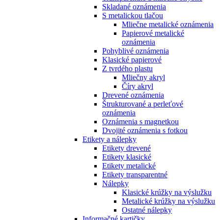
Skladané oznámenia
S metalickou tlačou
Mliečne metalické oznámenia
Papierové metalické
oznámenia
Pohyblivé oznámenia
Klasické papierové
Z tvrdého plastu
Mliečny akryl
Číry akryl
Drevené oznámenia
Štrukturované a perleťové
oznámenia
Oznámenia s magnetkou
Dvojité oznámenia s fotkou
Etikety a nálepky
Etikety drevené
Etikety klasické
Etikety metalické
Etikety transparentné
Nálepky
Klasické krúžky na výslužku
Metalické krúžky na výslužku
Ostatné nálepky
Informačné kartičky