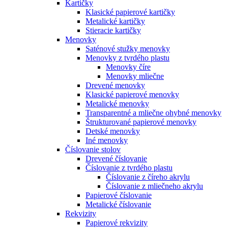
Kartičky
Klasické papierové kartičky
Metalické kartičky
Stieracie kartičky
Menovky
Saténové stužky menovky
Menovky z tvrdého plastu
Menovky číre
Menovky mliečne
Drevené menovky
Klasické papierové menovky
Metalické menovky
Transparentné a mliečne ohybné menovky
Štrukturované papierové menovky
Detské menovky
Iné menovky
Číslovanie stolov
Drevené číslovanie
Číslovanie z tvrdého plastu
Číslovanie z číreho akrylu
Číslovanie z mliečneho akrylu
Papierové číslovanie
Metalické číslovanie
Rekvizity
Papierové rekvizity