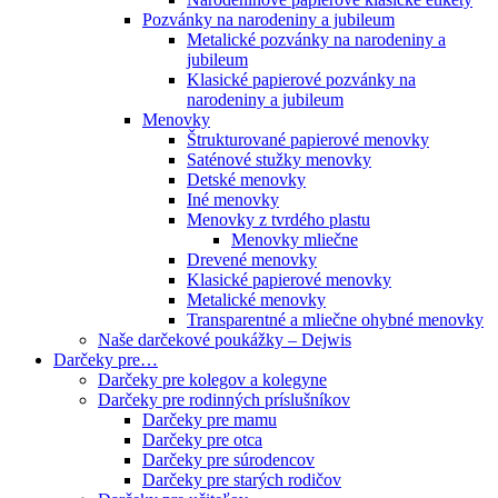
Pozvánky na narodeniny a jubileum
Metalické pozvánky na narodeniny a
jubileum
Klasické papierové pozvánky na
narodeniny a jubileum
Menovky
Štrukturované papierové menovky
Saténové stužky menovky
Detské menovky
Iné menovky
Menovky z tvrdého plastu
Menovky mliečne
Drevené menovky
Klasické papierové menovky
Metalické menovky
Transparentné a mliečne ohybné menovky
Naše darčekové poukážky – Dejwis
Darčeky pre…
Darčeky pre kolegov a kolegyne
Darčeky pre rodinných príslušníkov
Darčeky pre mamu
Darčeky pre otca
Darčeky pre súrodencov
Darčeky pre starých rodičov