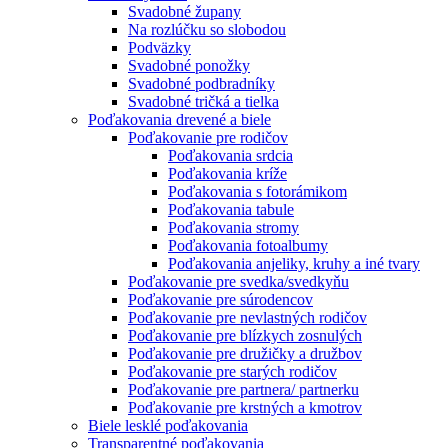
Svadobné župany
Na rozlúčku so slobodou
Podväzky
Svadobné ponožky
Svadobné podbradníky
Svadobné tričká a tielka
Poďakovania drevené a biele
Poďakovanie pre rodičov
Poďakovania srdcia
Poďakovania kríže
Poďakovania s fotorámikom
Poďakovania tabule
Poďakovania stromy
Poďakovania fotoalbumy
Poďakovania anjeliky, kruhy a iné tvary
Poďakovanie pre svedka/svedkyňu
Poďakovanie pre súrodencov
Poďakovanie pre nevlastných rodičov
Poďakovanie pre blízkych zosnulých
Poďakovanie pre družičky a družbov
Poďakovanie pre starých rodičov
Poďakovanie pre partnera/ partnerku
Poďakovanie pre krstných a kmotrov
Biele lesklé poďakovania
Transparentné poďakovania