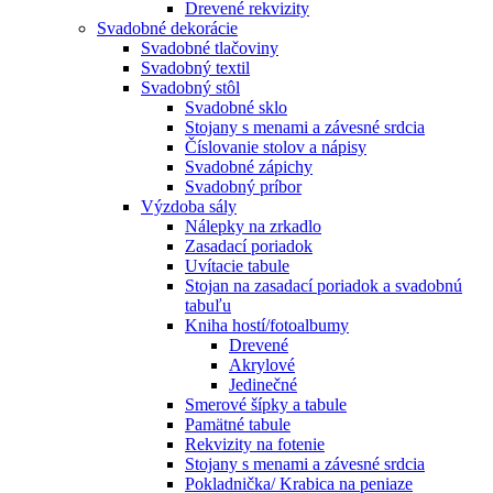
Drevené rekvizity
Svadobné dekorácie
Svadobné tlačoviny
Svadobný textil
Svadobný stôl
Svadobné sklo
Stojany s menami a závesné srdcia
Číslovanie stolov a nápisy
Svadobné zápichy
Svadobný príbor
Výzdoba sály
Nálepky na zrkadlo
Zasadací poriadok
Uvítacie tabule
Stojan na zasadací poriadok a svadobnú
tabuľu
Kniha hostí/fotoalbumy
Drevené
Akrylové
Jedinečné
Smerové šípky a tabule
Pamätné tabule
Rekvizity na fotenie
Stojany s menami a závesné srdcia
Pokladnička/ Krabica na peniaze