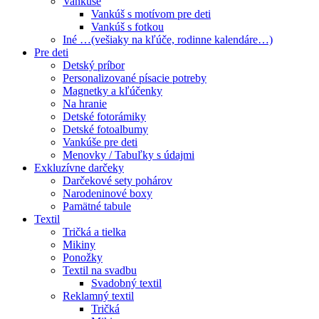
Vankúše
Vankúš s motívom pre deti
Vankúš s fotkou
Iné …(vešiaky na kľúče, rodinne kalendáre…)
Pre deti
Detský príbor
Personalizované písacie potreby
Magnetky a kľúčenky
Na hranie
Detské fotorámiky
Detské fotoalbumy
Vankúše pre deti
Menovky / Tabuľky s údajmi
Exkluzívne darčeky
Darčekové sety pohárov
Narodeninové boxy
Pamätné tabule
Textil
Tričká a tielka
Mikiny
Ponožky
Textil na svadbu
Svadobný textil
Reklamný textil
Tričká