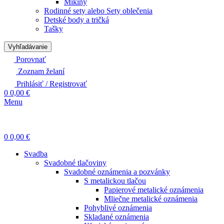
Mikiny
Rodinné sety alebo Sety oblečenia
Detské body a tričká
Tašky
Vyhľadávanie
Porovnať
Zoznam želaní
Prihlásiť / Registrovať
0
0,00
€
Menu
0
0,00
€
Svadba
Svadobné tlačoviny
Svadobné oznámenia a pozvánky
S metalickou tlačou
Papierové metalické oznámenia
Mliečne metalické oznámenia
Pohyblivé oznámenia
Skladané oznámenia