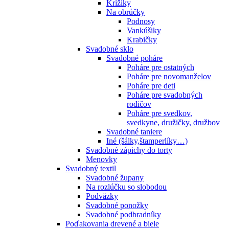
Krížiky
Na obrúčky
Podnosy
Vankúšiky
Krabičky
Svadobné sklo
Svadobné poháre
Poháre pre ostatných
Poháre pre novomanželov
Poháre pre deti
Poháre pre svadobných
rodičov
Poháre pre svedkov,
svedkyne, družičky, družbov
Svadobné taniere
Iné (šálky,štamperlíky…)
Svadobné zápichy do torty
Menovky
Svadobný textil
Svadobné župany
Na rozlúčku so slobodou
Podväzky
Svadobné ponožky
Svadobné podbradníky
Poďakovania drevené a biele