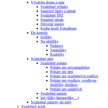
Výzdoba domu a auta
Svadobné vešiaky
Smerové šípky a tabule
Svadobné ŠPZ
Pamätné tabule
Drevené nápisy
Kniha hostí/ Fotoalbum
Do kostola
Krížiky
Na obrúčky
Podnosy
Vankúšiky
Krabičky
Svadobné sklo
Svadobné poháre
Poháre pre novomanželov
Poháre pre deti
Poháre pre svadobných rodičov
Poháre pre svedkov, svedkyne,
družičky, družbov
Poháre pre ostatných
Svadobné taniere
Iné (šálky,štamperlíky…)
Svadobné zápichy do torty
Svadobný textil