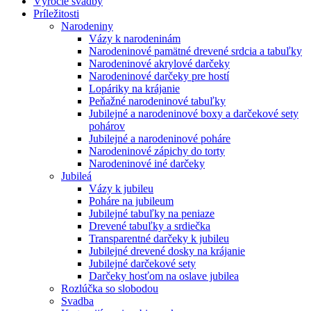
Výročie svadby
Príležitosti
Narodeniny
Vázy k narodeninám
Narodeninové pamätné drevené srdcia a tabuľky
Narodeninové akrylové darčeky
Narodeninové darčeky pre hostí
Lopáriky na krájanie
Peňažné narodeninové tabuľky
Jubilejné a narodeninové boxy a darčekové sety
pohárov
Jubilejné a narodeninové poháre
Narodeninové zápichy do torty
Narodeninové iné darčeky
Jubileá
Vázy k jubileu
Poháre na jubileum
Jubilejné tabuľky na peniaze
Drevené tabuľky a srdiečka
Transparentné darčeky k jubileu
Jubilejné drevené dosky na krájanie
Jubilejné darčekové sety
Darčeky hosťom na oslave jubilea
Rozlúčka so slobodou
Svadba