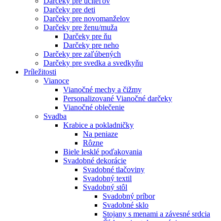
Darčeky pre učiteľov
Darčeky pre deti
Darčeky pre novomanželov
Darčeky pre ženu/muža
Darčeky pre ňu
Darčeky pre neho
Darčeky pre zaľúbených
Darčeky pre svedka a svedkyňu
Príležitosti
Vianoce
Vianočné mechy a čižmy
Personalizované Vianočné darčeky
Vianočné oblečenie
Svadba
Krabice a pokladničky
Na peniaze
Rôzne
Biele lesklé poďakovania
Svadobné dekorácie
Svadobné tlačoviny
Svadobný textil
Svadobný stôl
Svadobný príbor
Svadobné sklo
Stojany s menami a závesné srdcia