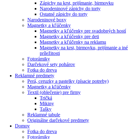
Zápichy na krst, prijímanie, birmovku
Narodeninové zápichy do torty
Ostatné zápichy do torty
Narodeninové boxy
Magnetky a kľúčenky
Magnetky a kľúčenky pre svadobných hostí
Magnetky a kľúčenky pre deti
Magnetky a kľúčenky na reklamu
Magnetky na krst, birmovku, prijímanie a iné
príležitosti
Fotorámiky
Darčekové sety pohárov
Fotka do dreva
Reklamné predmety
Perá, ceruzky a pastelky (písacie potreby)
Magnetky a kľúčenky
Textil (oblečenie) pre firmy
Tričká
Mikiny
Tašky
Reklamné tabule
Originálne darčekové predmety
Domov
Fotka do dreva
Fotorámiky