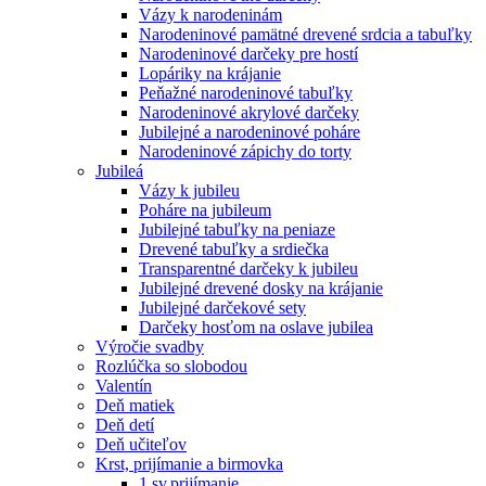
Vázy k narodeninám
Narodeninové pamätné drevené srdcia a tabuľky
Narodeninové darčeky pre hostí
Lopáriky na krájanie
Peňažné narodeninové tabuľky
Narodeninové akrylové darčeky
Jubilejné a narodeninové poháre
Narodeninové zápichy do torty
Jubileá
Vázy k jubileu
Poháre na jubileum
Jubilejné tabuľky na peniaze
Drevené tabuľky a srdiečka
Transparentné darčeky k jubileu
Jubilejné drevené dosky na krájanie
Jubilejné darčekové sety
Darčeky hosťom na oslave jubilea
Výročie svadby
Rozlúčka so slobodou
Valentín
Deň matiek
Deň detí
Deň učiteľov
Krst, prijímanie a birmovka
1.sv.prijímanie