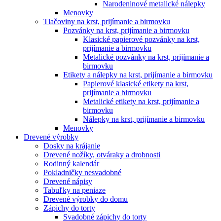
Narodeninové metalické nálepky
Menovky
Tlačoviny na krst, prijímanie a birmovku
Pozvánky na krst, prijímanie a birmovku
Klasické papierové pozvánky na krst,
prijímanie a birmovku
Metalické pozvánky na krst, prijímanie a
birmovku
Etikety a nálepky na krst, prijímanie a birmovku
Papierové klasické etikety na krst,
prijímanie a birmovku
Metalické etikety na krst, prijímanie a
birmovku
Nálepky na krst, prijímanie a birmovku
Menovky
Drevené výrobky
Dosky na krájanie
Drevené nožíky, otváraky a drobnosti
Rodinný kalendár
Pokladničky nesvadobné
Drevené nápisy
Tabuľky na peniaze
Drevené výrobky do domu
Zápichy do torty
Svadobné zápichy do torty