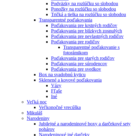
Podväzky na rozlúčku so slobodou
Ponožky na rozlúčku so slobodou
Tričká a tielka na rozlúčku so slobodou
Transparentné poďakovania
Poďakovania pre krstných rodičov
Poďakovania pre blízkych zosnulých
Poďakovania pre nevlastných rodičov
Poďakovania pre rodičov
Transparentné poďakovanie s
fotorámikom
Poďakovania pre starých rodičov
Poďakovania pre súrodencov
Poďakovania pre svedkov
Box na svadobnú kyticu
Sklenené a kovové poďakovania
Vázy
Fľaše
Iné
Veľká noc
Veľkonočné vrecúška
Mikuláš
Narodeniny
Jubilejné a narodeninové boxy a darčekové sety
pohárov
Narodeninové iné darčeky