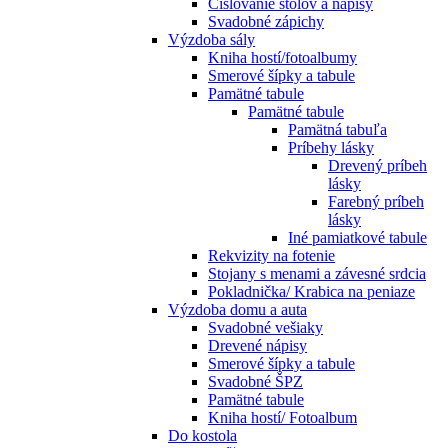
Číslovanie stolov a nápisy
Svadobné zápichy
Výzdoba sály
Kniha hostí/fotoalbumy
Smerové šípky a tabule
Pamätné tabule
Pamätné tabule
Pamätná tabuľa
Príbehy lásky
Drevený príbeh
lásky
Farebný príbeh
lásky
Iné pamiatkové tabule
Rekvizity na fotenie
Stojany s menami a závesné srdcia
Pokladnička/ Krabica na peniaze
Výzdoba domu a auta
Svadobné vešiaky
Drevené nápisy
Smerové šípky a tabule
Svadobné ŠPZ
Pamätné tabule
Kniha hostí/ Fotoalbum
Do kostola