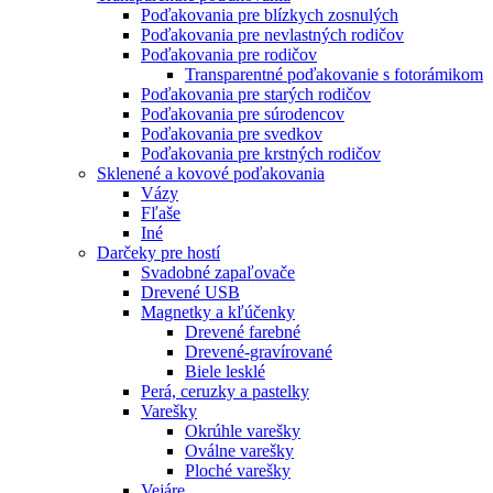
Poďakovania pre blízkych zosnulých
Poďakovania pre nevlastných rodičov
Poďakovania pre rodičov
Transparentné poďakovanie s fotorámikom
Poďakovania pre starých rodičov
Poďakovania pre súrodencov
Poďakovania pre svedkov
Poďakovania pre krstných rodičov
Sklenené a kovové poďakovania
Vázy
Fľaše
Iné
Darčeky pre hostí
Svadobné zapaľovače
Drevené USB
Magnetky a kľúčenky
Drevené farebné
Drevené-gravírované
Biele lesklé
Perá, ceruzky a pastelky
Varešky
Okrúhle varešky
Oválne varešky
Ploché varešky
Vejáre