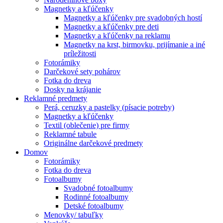
Magnetky a kľúčenky
Magnetky a kľúčenky pre svadobných hostí
Magnetky a kľúčenky pre deti
Magnetky a kľúčenky na reklamu
Magnetky na krst, birmovku, prijímanie a iné
príležitosti
Fotorámiky
Darčekové sety pohárov
Fotka do dreva
Dosky na krájanie
Reklamné predmety
Perá, ceruzky a pastelky (písacie potreby)
Magnetky a kľúčenky
Textil (oblečenie) pre firmy
Reklamné tabule
Originálne darčekové predmety
Domov
Fotorámiky
Fotka do dreva
Fotoalbumy
Svadobné fotoalbumy
Rodinné fotoalbumy
Detské fotoalbumy
Menovky/ tabuľky