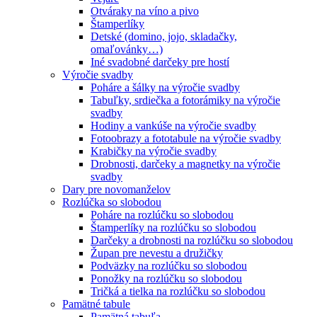
Otváraky na víno a pivo
Štamperlíky
Detské (domino, jojo, skladačky,
omaľovánky…)
Iné svadobné darčeky pre hostí
Výročie svadby
Poháre a šálky na výročie svadby
Tabuľky, srdiečka a fotorámiky na výročie
svadby
Hodiny a vankúše na výročie svadby
Fotoobrazy a fototabule na výročie svadby
Krabičky na výročie svadby
Drobnosti, darčeky a magnetky na výročie
svadby
Dary pre novomanželov
Rozlúčka so slobodou
Poháre na rozlúčku so slobodou
Štamperlíky na rozlúčku so slobodou
Darčeky a drobnosti na rozlúčku so slobodou
Župan pre nevestu a družičky
Podväzky na rozlúčku so slobodou
Ponožky na rozlúčku so slobodou
Tričká a tielka na rozlúčku so slobodou
Pamätné tabule
Pamätná tabuľa