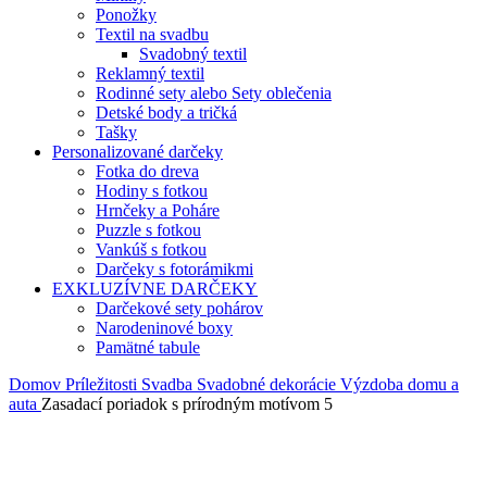
Ponožky
Textil na svadbu
Svadobný textil
Reklamný textil
Rodinné sety alebo Sety oblečenia
Detské body a tričká
Tašky
Personalizované darčeky
Fotka do dreva
Hodiny s fotkou
Hrnčeky a Poháre
Puzzle s fotkou
Vankúš s fotkou
Darčeky s fotorámikmi
EXKLUZÍVNE DARČEKY
Darčekové sety pohárov
Narodeninové boxy
Pamätné tabule
Domov
Príležitosti
Svadba
Svadobné dekorácie
Výzdoba domu a
auta
Zasadací poriadok s prírodným motívom 5