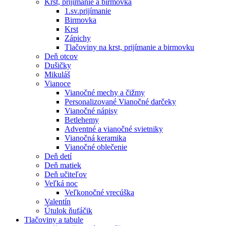
Krst, prijímanie a birmovka
1.sv.prijímanie
Birmovka
Krst
Zápichy
Tlačoviny na krst, prijímanie a birmovku
Deň otcov
Dušičky
Mikuláš
Vianoce
Vianočné mechy a čižmy
Personalizované Vianočné darčeky
Vianočné nápisy
Betlehemy
Adventné a vianočné svietniky
Vianočná keramika
Vianočné oblečenie
Deň detí
Deň matiek
Deň učiteľov
Veľká noc
Veľkonočné vrecúška
Valentín
Útulok ňufáčik
Tlačoviny a tabule