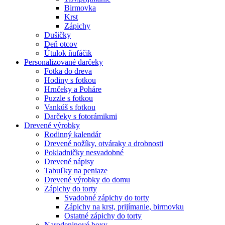
Birmovka
Krst
Zápichy
Dušičky
Deň otcov
Útulok ňufáčik
Personalizované darčeky
Fotka do dreva
Hodiny s fotkou
Hrnčeky a Poháre
Puzzle s fotkou
Vankúš s fotkou
Darčeky s fotorámikmi
Drevené výrobky
Rodinný kalendár
Drevené nožíky, otváraky a drobnosti
Pokladničky nesvadobné
Drevené nápisy
Tabuľky na peniaze
Drevené výrobky do domu
Zápichy do torty
Svadobné zápichy do torty
Zápichy na krst, prijímanie, birmovku
Ostatné zápichy do torty
Narodeninové boxy