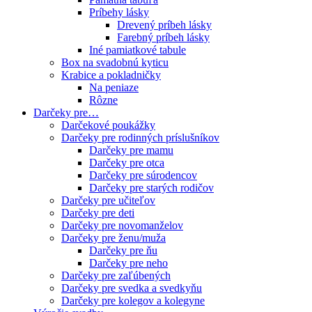
Príbehy lásky
Drevený príbeh lásky
Farebný príbeh lásky
Iné pamiatkové tabule
Box na svadobnú kyticu
Krabice a pokladničky
Na peniaze
Rôzne
Darčeky pre…
Darčekové poukážky
Darčeky pre rodinných príslušníkov
Darčeky pre mamu
Darčeky pre otca
Darčeky pre súrodencov
Darčeky pre starých rodičov
Darčeky pre učiteľov
Darčeky pre deti
Darčeky pre novomanželov
Darčeky pre ženu/muža
Darčeky pre ňu
Darčeky pre neho
Darčeky pre zaľúbených
Darčeky pre svedka a svedkyňu
Darčeky pre kolegov a kolegyne