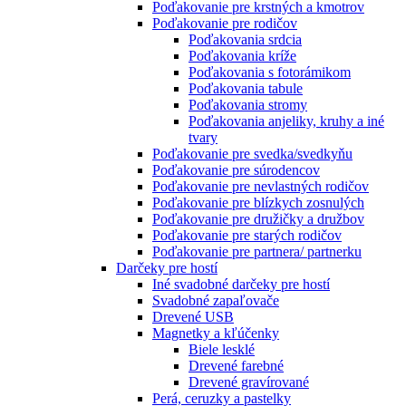
Poďakovanie pre krstných a kmotrov
Poďakovanie pre rodičov
Poďakovania srdcia
Poďakovania kríže
Poďakovania s fotorámikom
Poďakovania tabule
Poďakovania stromy
Poďakovania anjeliky, kruhy a iné
tvary
Poďakovanie pre svedka/svedkyňu
Poďakovanie pre súrodencov
Poďakovanie pre nevlastných rodičov
Poďakovanie pre blízkych zosnulých
Poďakovanie pre družičky a družbov
Poďakovanie pre starých rodičov
Poďakovanie pre partnera/ partnerku
Darčeky pre hostí
Iné svadobné darčeky pre hostí
Svadobné zapaľovače
Drevené USB
Magnetky a kľúčenky
Biele lesklé
Drevené farebné
Drevené gravírované
Perá, ceruzky a pastelky