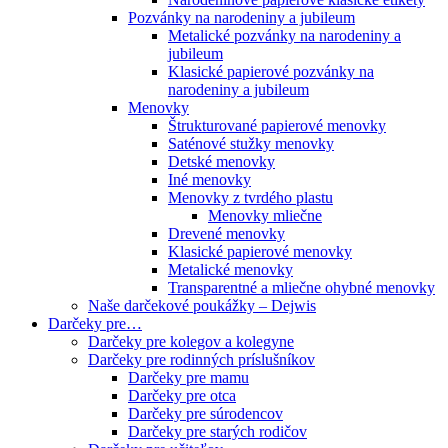
Pozvánky na narodeniny a jubileum
Metalické pozvánky na narodeniny a
jubileum
Klasické papierové pozvánky na
narodeniny a jubileum
Menovky
Štrukturované papierové menovky
Saténové stužky menovky
Detské menovky
Iné menovky
Menovky z tvrdého plastu
Menovky mliečne
Drevené menovky
Klasické papierové menovky
Metalické menovky
Transparentné a mliečne ohybné menovky
Naše darčekové poukážky – Dejwis
Darčeky pre…
Darčeky pre kolegov a kolegyne
Darčeky pre rodinných príslušníkov
Darčeky pre mamu
Darčeky pre otca
Darčeky pre súrodencov
Darčeky pre starých rodičov