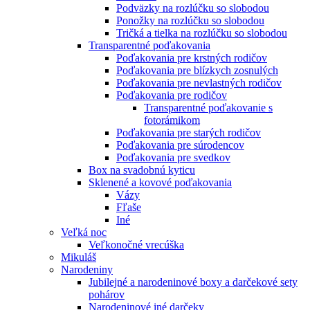
Podväzky na rozlúčku so slobodou
Ponožky na rozlúčku so slobodou
Tričká a tielka na rozlúčku so slobodou
Transparentné poďakovania
Poďakovania pre krstných rodičov
Poďakovania pre blízkych zosnulých
Poďakovania pre nevlastných rodičov
Poďakovania pre rodičov
Transparentné poďakovanie s
fotorámikom
Poďakovania pre starých rodičov
Poďakovania pre súrodencov
Poďakovania pre svedkov
Box na svadobnú kyticu
Sklenené a kovové poďakovania
Vázy
Fľaše
Iné
Veľká noc
Veľkonočné vrecúška
Mikuláš
Narodeniny
Jubilejné a narodeninové boxy a darčekové sety
pohárov
Narodeninové iné darčeky