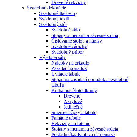
Drevené rekvizity
Svadobné dekorácie
Svadobné tlačoviny
Svadobný textil
Svadobný stôl
Svadobné sklo
Stojany s menami a závesné srdcia
Číslovanie stolov a nápisy
Svadobné zápichy
Svadobný príbor
Výzdoba sály
Nálepky na zrkadlo
Zasadací poriadok
Uvítacie tabule
Stojan na zasadací poriadok a svadobnú
tabuľu
Kniha hostí/fotoalbumy
Drevené
Akrylové
Jedinečné
Smerové šípky a tabule
Pamätné tabule
Rekvizity na fotenie
Stojany s menami a závesné srdcia
Pokladnička/ Krabica na peniaze