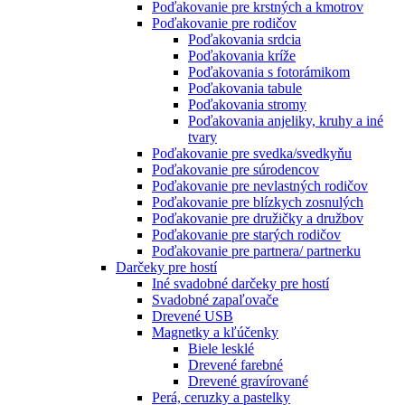
Poďakovanie pre krstných a kmotrov
Poďakovanie pre rodičov
Poďakovania srdcia
Poďakovania kríže
Poďakovania s fotorámikom
Poďakovania tabule
Poďakovania stromy
Poďakovania anjeliky, kruhy a iné
tvary
Poďakovanie pre svedka/svedkyňu
Poďakovanie pre súrodencov
Poďakovanie pre nevlastných rodičov
Poďakovanie pre blízkych zosnulých
Poďakovanie pre družičky a družbov
Poďakovanie pre starých rodičov
Poďakovanie pre partnera/ partnerku
Darčeky pre hostí
Iné svadobné darčeky pre hostí
Svadobné zapaľovače
Drevené USB
Magnetky a kľúčenky
Biele lesklé
Drevené farebné
Drevené gravírované
Perá, ceruzky a pastelky