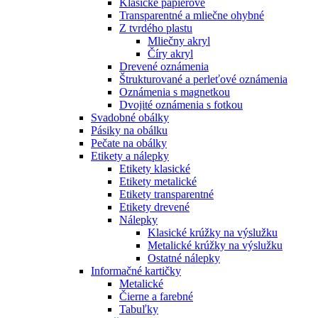
Klasické papierové
Transparentné a mliečne ohybné
Z tvrdého plastu
Mliečny akryl
Číry akryl
Drevené oznámenia
Štrukturované a perleťové oznámenia
Oznámenia s magnetkou
Dvojité oznámenia s fotkou
Svadobné obálky
Pásiky na obálku
Pečate na obálky
Etikety a nálepky
Etikety klasické
Etikety metalické
Etikety transparentné
Etikety drevené
Nálepky
Klasické krúžky na výslužku
Metalické krúžky na výslužku
Ostatné nálepky
Informačné kartičky
Metalické
Čierne a farebné
Tabuľky