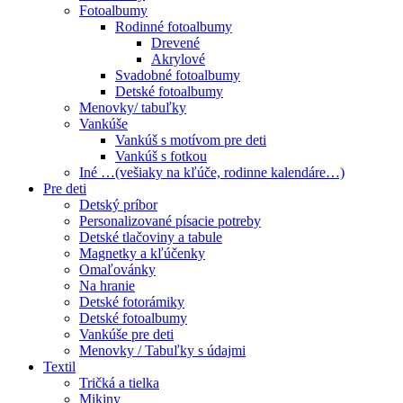
Fotoalbumy
Rodinné fotoalbumy
Drevené
Akrylové
Svadobné fotoalbumy
Detské fotoalbumy
Menovky/ tabuľky
Vankúše
Vankúš s motívom pre deti
Vankúš s fotkou
Iné …(vešiaky na kľúče, rodinne kalendáre…)
Pre deti
Detský príbor
Personalizované písacie potreby
Detské tlačoviny a tabule
Magnetky a kľúčenky
Omaľovánky
Na hranie
Detské fotorámiky
Detské fotoalbumy
Vankúše pre deti
Menovky / Tabuľky s údajmi
Textil
Tričká a tielka
Mikiny