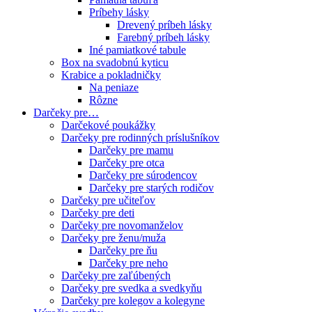
Príbehy lásky
Drevený príbeh lásky
Farebný príbeh lásky
Iné pamiatkové tabule
Box na svadobnú kyticu
Krabice a pokladničky
Na peniaze
Rôzne
Darčeky pre…
Darčekové poukážky
Darčeky pre rodinných príslušníkov
Darčeky pre mamu
Darčeky pre otca
Darčeky pre súrodencov
Darčeky pre starých rodičov
Darčeky pre učiteľov
Darčeky pre deti
Darčeky pre novomanželov
Darčeky pre ženu/muža
Darčeky pre ňu
Darčeky pre neho
Darčeky pre zaľúbených
Darčeky pre svedka a svedkyňu
Darčeky pre kolegov a kolegyne