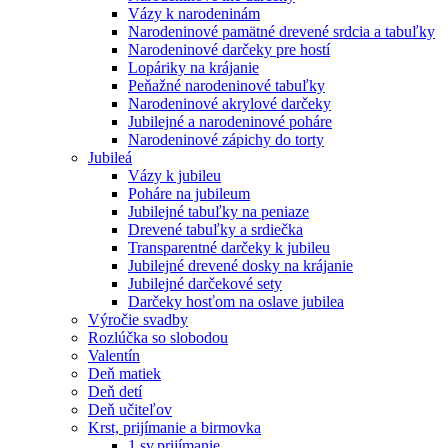
Vázy k narodeninám
Narodeninové pamätné drevené srdcia a tabuľky
Narodeninové darčeky pre hostí
Lopáriky na krájanie
Peňažné narodeninové tabuľky
Narodeninové akrylové darčeky
Jubilejné a narodeninové poháre
Narodeninové zápichy do torty
Jubileá
Vázy k jubileu
Poháre na jubileum
Jubilejné tabuľky na peniaze
Drevené tabuľky a srdiečka
Transparentné darčeky k jubileu
Jubilejné drevené dosky na krájanie
Jubilejné darčekové sety
Darčeky hosťom na oslave jubilea
Výročie svadby
Rozlúčka so slobodou
Valentín
Deň matiek
Deň detí
Deň učiteľov
Krst, prijímanie a birmovka
1.sv.prijímanie