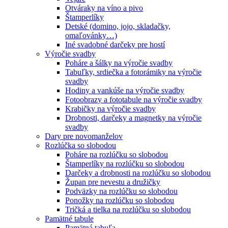
Otváraky na víno a pivo
Štamperlíky
Detské (domino, jojo, skladačky,
omaľovánky…)
Iné svadobné darčeky pre hostí
Výročie svadby
Poháre a šálky na výročie svadby
Tabuľky, srdiečka a fotorámiky na výročie
svadby
Hodiny a vankúše na výročie svadby
Fotoobrazy a fototabule na výročie svadby
Krabičky na výročie svadby
Drobnosti, darčeky a magnetky na výročie
svadby
Dary pre novomanželov
Rozlúčka so slobodou
Poháre na rozlúčku so slobodou
Štamperlíky na rozlúčku so slobodou
Darčeky a drobnosti na rozlúčku so slobodou
Župan pre nevestu a družičky
Podväzky na rozlúčku so slobodou
Ponožky na rozlúčku so slobodou
Tričká a tielka na rozlúčku so slobodou
Pamätné tabule
Pamätná tabuľa