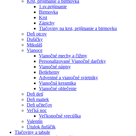
Krst, prijímanie a birmovka
1.sv.prijímanie
Birmovka
Krst
Zápichy
Tlačoviny na krst, prijímanie a birmovku
Deň otcov
Dušičky
Mikuláš
Vianoce
Vianočné mechy a čižmy
Personalizované Vianočné darčeky
Vianočné nápisy
Betlehemy
Adventné a vianočné svietniky
Vianočná keramika
Vianočné oblečenie
Deň detí
Deň matiek
Deň učiteľov
Veľká noc
Veľkonočné vrecúška
Valentín
Útulok ňufáčik
Tlačoviny a tabule