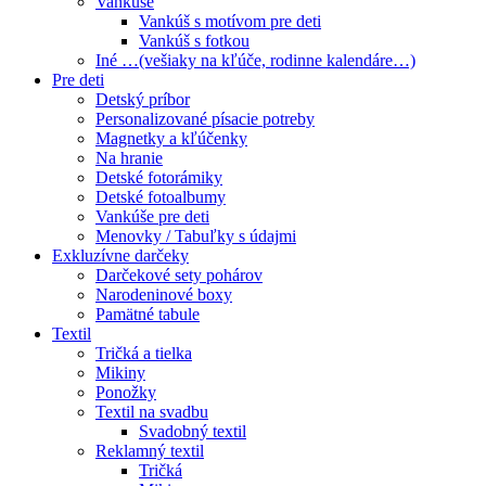
Vankúše
Vankúš s motívom pre deti
Vankúš s fotkou
Iné …(vešiaky na kľúče, rodinne kalendáre…)
Pre deti
Detský príbor
Personalizované písacie potreby
Magnetky a kľúčenky
Na hranie
Detské fotorámiky
Detské fotoalbumy
Vankúše pre deti
Menovky / Tabuľky s údajmi
Exkluzívne darčeky
Darčekové sety pohárov
Narodeninové boxy
Pamätné tabule
Textil
Tričká a tielka
Mikiny
Ponožky
Textil na svadbu
Svadobný textil
Reklamný textil
Tričká