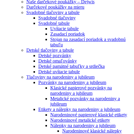
Naše darčekové poukážky – Dejwis
Darčekové poukážky na mieru
Svadobné tlačoviny a tabule
Svadobné tlačoviny
Svadobné tabule
Uvítacie tabule
Zasadací poriadok
Stojan na zasadací poriadok a svadobnú
tabuľu
Detské tlačoviny a tabule
Detské pozvánky
Detské omaľovánky
Detské pamätné tabuľky a srdiečka
Detské uvítacie tabule
Tlačoviny na narodeniny a jubileum
Pozvánky na narodeniny a jubileum
Klasické papierové pozvánky na
narodeniny a jubileum
Metalické pozvánky na narodeniny a
jubileum
Etikety a nálepky na narodeniny a jubileum
Narodeninové papierové klasické etikety
Narodeninové metalické etikety
Nálepky na narodeniny a jubileum
Narodeninové klasické nálepky