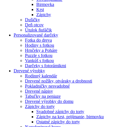
Birmovka
Krst
Zápichy
Dušičky
Deň otcov
Útulok ňufáčik
Personalizované darčeky
Fotka do dreva
Hodiny s fotkou
Hrnčeky a Poháre
Puzzle s fotkou
Vankúš s fotkou
Darčeky s fotorámikmi
Drevené výrobky
Rodinný kalendár
Drevené nožíky, otváraky a drobnosti
Pokladničky nesvadobné
Drevené nápisy
Tabuľky na peniaze
Drevené výrobky do domu
Zápichy do torty
Svadobné zápichy do torty
Zápichy na krst, prijímanie, birmovku
Ostatné zápichy do torty
Narodeninové boxy