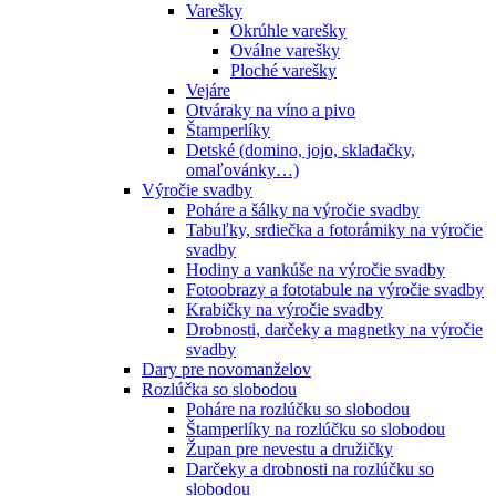
Varešky
Okrúhle varešky
Oválne varešky
Ploché varešky
Vejáre
Otváraky na víno a pivo
Štamperlíky
Detské (domino, jojo, skladačky,
omaľovánky…)
Výročie svadby
Poháre a šálky na výročie svadby
Tabuľky, srdiečka a fotorámiky na výročie
svadby
Hodiny a vankúše na výročie svadby
Fotoobrazy a fototabule na výročie svadby
Krabičky na výročie svadby
Drobnosti, darčeky a magnetky na výročie
svadby
Dary pre novomanželov
Rozlúčka so slobodou
Poháre na rozlúčku so slobodou
Štamperlíky na rozlúčku so slobodou
Župan pre nevestu a družičky
Darčeky a drobnosti na rozlúčku so
slobodou