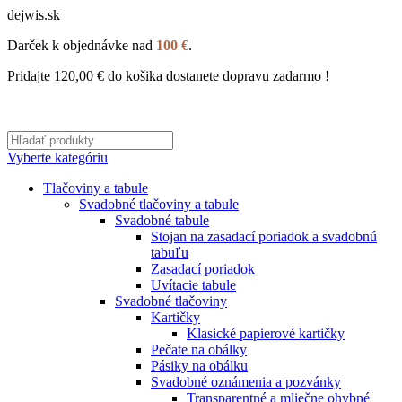
dejwis.sk
Darček k objednávke nad
100 €
.
Pridajte
120,00
€
do košika dostanete dopravu zadarmo !
Vyberte kategóriu
Tlačoviny a tabule
Svadobné tlačoviny a tabule
Svadobné tabule
Stojan na zasadací poriadok a svadobnú
tabuľu
Zasadací poriadok
Uvítacie tabule
Svadobné tlačoviny
Kartičky
Klasické papierové kartičky
Pečate na obálky
Pásiky na obálku
Svadobné oznámenia a pozvánky
Transparentné a mliečne ohybné