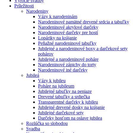
Výročie svadby
Príležitosti
Narodeniny
Vázy k narodeninám
Narodeninové pamätné drevené srdcia a tabuľky
Narodeninové akrylové darčeky
Narodeninové darčeky pre hostí
Lopáriky na krájanie
Peňažné narodeninové tabuľky
Jubilejné a narodeninové boxy a darčekové sety
pohárov
Jubilejné a narodeninové poháre
Narodeninové zápichy do torty
Narodeninové iné darčeky
Jubileá
Vázy k jubileu
Poháre na jubileum
Jubilejné tabuľky na peniaze
Drevené tabuľky a srdiečka
Transparentné darčeky k jubileu
Jubilejné drevené dosky na krájanie
Jubilejné darčekové sety
Darčeky hosťom na oslave jubilea
Rozlúčka so slobodou
Svadba