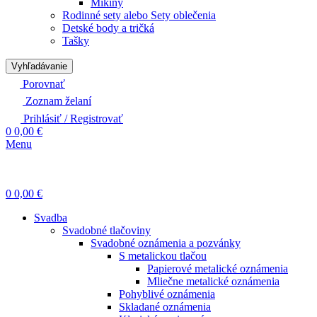
Mikiny
Rodinné sety alebo Sety oblečenia
Detské body a tričká
Tašky
Vyhľadávanie
Porovnať
Zoznam želaní
Prihlásiť / Registrovať
0
0,00
€
Menu
0
0,00
€
Svadba
Svadobné tlačoviny
Svadobné oznámenia a pozvánky
S metalickou tlačou
Papierové metalické oznámenia
Mliečne metalické oznámenia
Pohyblivé oznámenia
Skladané oznámenia