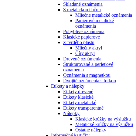
Skladané oznámenia
S metalickou tlačou
Mliečne metalické oznámenia
Papierové metalické
oznámenia
Pohyblivé oznámenia
Klasické papierové
Z tvrdého plastu
Mliečny akryl
Číry akryl
Drevené oznámenia
Štrukturované a perleťové
oznámenia
Oznámenia s magnetkou
Dvojité oznámenia s fotkou
Etikety a nálepky
Etikety drevené
Etikety klasické
Etikety metalické
Etikety transparentné
Nálepky
Klasické krúžky na výslužku
Metalické krúžky na výslužku
Ostatné nálepky
Informačné kartičky