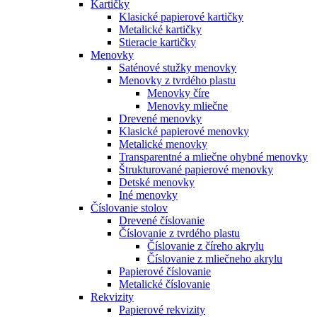
Kartičky
Klasické papierové kartičky
Metalické kartičky
Stieracie kartičky
Menovky
Saténové stužky menovky
Menovky z tvrdého plastu
Menovky číre
Menovky mliečne
Drevené menovky
Klasické papierové menovky
Metalické menovky
Transparentné a mliečne ohybné menovky
Štrukturované papierové menovky
Detské menovky
Iné menovky
Číslovanie stolov
Drevené číslovanie
Číslovanie z tvrdého plastu
Číslovanie z číreho akrylu
Číslovanie z mliečneho akrylu
Papierové číslovanie
Metalické číslovanie
Rekvizity
Papierové rekvizity