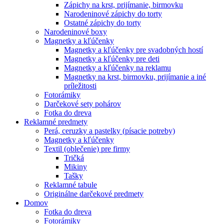
Zápichy na krst, prijímanie, birmovku
Narodeninové zápichy do torty
Ostatné zápichy do torty
Narodeninové boxy
Magnetky a kľúčenky
Magnetky a kľúčenky pre svadobných hostí
Magnetky a kľúčenky pre deti
Magnetky a kľúčenky na reklamu
Magnetky na krst, birmovku, prijímanie a iné
príležitosti
Fotorámiky
Darčekové sety pohárov
Fotka do dreva
Reklamné predmety
Perá, ceruzky a pastelky (písacie potreby)
Magnetky a kľúčenky
Textil (oblečenie) pre firmy
Tričká
Mikiny
Tašky
Reklamné tabule
Originálne darčekové predmety
Domov
Fotka do dreva
Fotorámiky