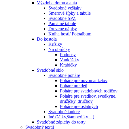
Výzdoba domu a auta
Svadobné vešiaky
Smerové šípky a tabule
Svadobné ŠPZ
Pamätné tabule
Drevené nápisy
Kniha hostí/ Fotoalbum
Do kostola
Krížiky
Na obrúčky
Podnosy
Vankúšiky
Krabičky
Svadobné sklo
Svadobné poháre
Poháre pre novomanželov
Poháre pre deti
Poháre pre svadobných rodičov
Poháre pre svedkov, svedkyne,
družičky, družbov
Poháre pre ostatných
Svadobné taniere
Iné (šálky,štamperlíky…)
Svadobné zápichy do torty
Svadobný textil