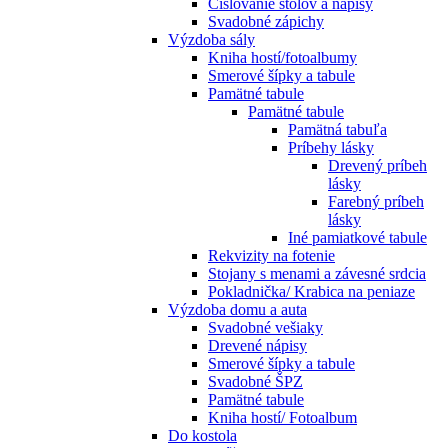
Číslovanie stolov a nápisy
Svadobné zápichy
Výzdoba sály
Kniha hostí/fotoalbumy
Smerové šípky a tabule
Pamätné tabule
Pamätné tabule
Pamätná tabuľa
Príbehy lásky
Drevený príbeh
lásky
Farebný príbeh
lásky
Iné pamiatkové tabule
Rekvizity na fotenie
Stojany s menami a závesné srdcia
Pokladnička/ Krabica na peniaze
Výzdoba domu a auta
Svadobné vešiaky
Drevené nápisy
Smerové šípky a tabule
Svadobné ŠPZ
Pamätné tabule
Kniha hostí/ Fotoalbum
Do kostola