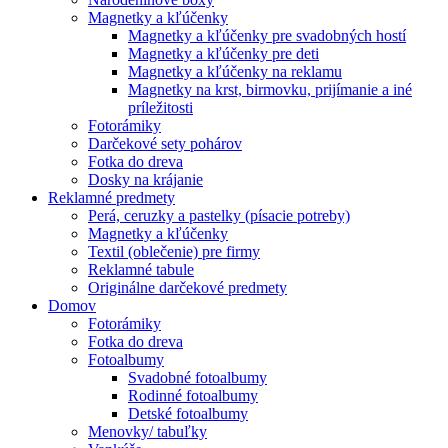
Magnetky a kľúčenky
Magnetky a kľúčenky pre svadobných hostí
Magnetky a kľúčenky pre deti
Magnetky a kľúčenky na reklamu
Magnetky na krst, birmovku, prijímanie a iné
príležitosti
Fotorámiky
Darčekové sety pohárov
Fotka do dreva
Dosky na krájanie
Reklamné predmety
Perá, ceruzky a pastelky (písacie potreby)
Magnetky a kľúčenky
Textil (oblečenie) pre firmy
Reklamné tabule
Originálne darčekové predmety
Domov
Fotorámiky
Fotka do dreva
Fotoalbumy
Svadobné fotoalbumy
Rodinné fotoalbumy
Detské fotoalbumy
Menovky/ tabuľky