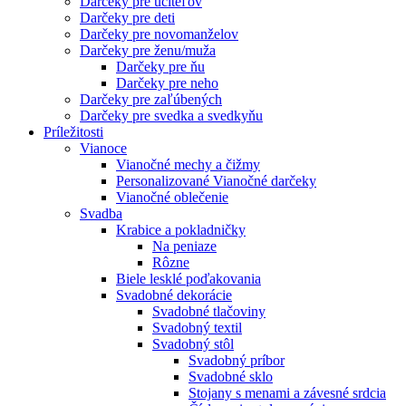
Darčeky pre učiteľov
Darčeky pre deti
Darčeky pre novomanželov
Darčeky pre ženu/muža
Darčeky pre ňu
Darčeky pre neho
Darčeky pre zaľúbených
Darčeky pre svedka a svedkyňu
Príležitosti
Vianoce
Vianočné mechy a čižmy
Personalizované Vianočné darčeky
Vianočné oblečenie
Svadba
Krabice a pokladničky
Na peniaze
Rôzne
Biele lesklé poďakovania
Svadobné dekorácie
Svadobné tlačoviny
Svadobný textil
Svadobný stôl
Svadobný príbor
Svadobné sklo
Stojany s menami a závesné srdcia