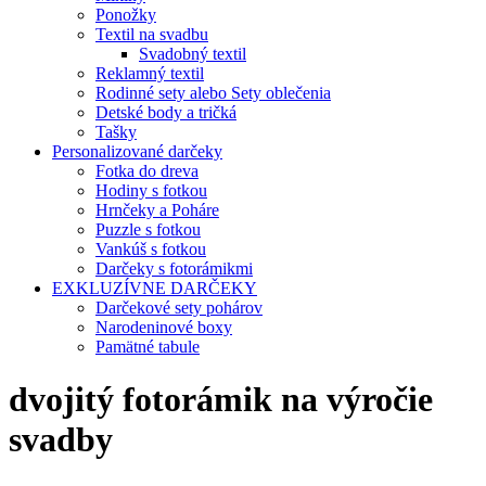
Ponožky
Textil na svadbu
Svadobný textil
Reklamný textil
Rodinné sety alebo Sety oblečenia
Detské body a tričká
Tašky
Personalizované darčeky
Fotka do dreva
Hodiny s fotkou
Hrnčeky a Poháre
Puzzle s fotkou
Vankúš s fotkou
Darčeky s fotorámikmi
EXKLUZÍVNE DARČEKY
Darčekové sety pohárov
Narodeninové boxy
Pamätné tabule
dvojitý fotorámik na výročie
svadby