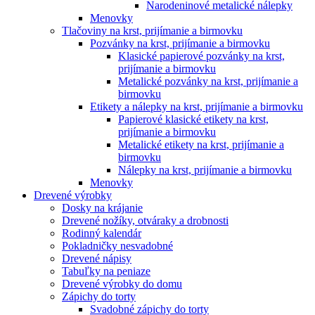
Narodeninové metalické nálepky
Menovky
Tlačoviny na krst, prijímanie a birmovku
Pozvánky na krst, prijímanie a birmovku
Klasické papierové pozvánky na krst,
prijímanie a birmovku
Metalické pozvánky na krst, prijímanie a
birmovku
Etikety a nálepky na krst, prijímanie a birmovku
Papierové klasické etikety na krst,
prijímanie a birmovku
Metalické etikety na krst, prijímanie a
birmovku
Nálepky na krst, prijímanie a birmovku
Menovky
Drevené výrobky
Dosky na krájanie
Drevené nožíky, otváraky a drobnosti
Rodinný kalendár
Pokladničky nesvadobné
Drevené nápisy
Tabuľky na peniaze
Drevené výrobky do domu
Zápichy do torty
Svadobné zápichy do torty