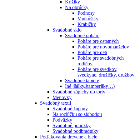
Krížiky
Na obrúčky
Podnosy
Vankúšiky
Krabičky
Svadobné sklo
Svadobné poháre
Poháre pre ostatných
Poháre pre novomanželov
Poháre pre deti
Poháre pre svadobných
rodičov
Poháre pre svedkov,
svedkyne, družičky, družbov
Svadobné taniere
Iné (šálky,štamperlíky…)
Svadobné zápichy do torty
Menovky
Svadobný textil
Svadobné župany
Na rozlúčku so slobodou
Podväzky
Svadobné ponožky
Svadobné podbradníky
Poďakovania drevené a biele