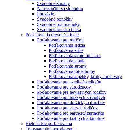
Svadobné župany
Na rozlúčku so slobodou
Podväzky
Svadobné ponožky
Svadobné podbradníky
Svadobné tričká a tielka
Poďakovania drevené a biele
Poďakovanie pre rodičov
Poďakovania srdcia
Poďakovania kríže
Poďakovania s fotorámikom
Poďakovania tabule
Poďakovania stromy
Poďakovania fotoalbumy
Poďakovania anjeliky, kruhy a iné tvary
Poďakovanie pre svedka/svedkyňu
Poďakovanie pre súrodencov
Poďakovanie pre nevlastných rodičov
Poďakovanie pre blízkych zosnulých
Poďakovanie pre družičky a družbov
Poďakovanie pre starých rodičov
Poďakovanie pre partnera/ partnerku
Poďakovanie pre krstných a kmotrov
Biele lesklé poďakovania
Transparentné poďakovania