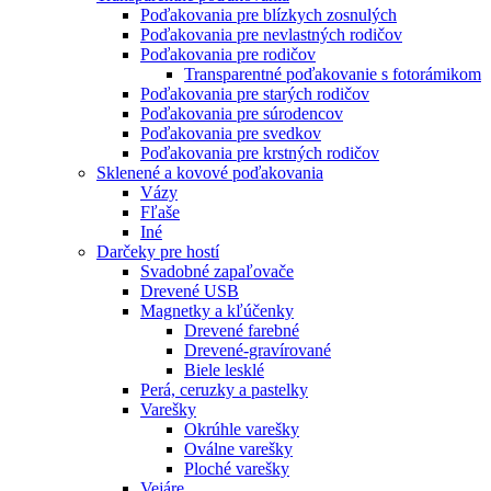
Poďakovania pre blízkych zosnulých
Poďakovania pre nevlastných rodičov
Poďakovania pre rodičov
Transparentné poďakovanie s fotorámikom
Poďakovania pre starých rodičov
Poďakovania pre súrodencov
Poďakovania pre svedkov
Poďakovania pre krstných rodičov
Sklenené a kovové poďakovania
Vázy
Fľaše
Iné
Darčeky pre hostí
Svadobné zapaľovače
Drevené USB
Magnetky a kľúčenky
Drevené farebné
Drevené-gravírované
Biele lesklé
Perá, ceruzky a pastelky
Varešky
Okrúhle varešky
Oválne varešky
Ploché varešky
Vejáre